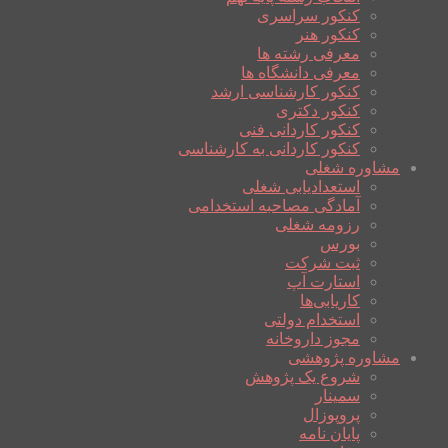
کنکور سراسری
کنکور هنر
معرفی رشته ها
معرفی دانشگاه ها
کنکور کارشناسی ارشد
کنکور دکتری
کنکور کاردانی فنی
کنکور کاردانی به کارشناسی
مشاوره شغلی
استعدادیابی شغلی
آمادگی مصاحبه استخدامی
رزومه شغلی
بورس
ثبت شرکت
استارت آپ
کاریابی‌ها
استخدام دولتی
مجوز داروخانه
مشاوره پژوهشی
شروع یک پژوهش
سمینار
پروپوزال
پایان نامه