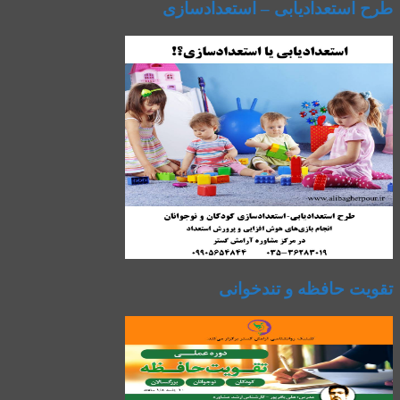
طرح استعدادیابی – استعدادسازی
تقویت حافظه و تندخوانی