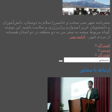
سفرنامه شهر سی سخت و خانمیرزا سلام به دوستان، دانش‌آموزان
و دانشجویان عزیز امیدوارم پرانرژژژی و سلامت باشید. این نوشته
کوتاه مربوط میشه به سفر من به دو منطقه در دو استان همسایه
از مردم غیور...
ادامه متن
اشتراک
0
توییت
0
اشتراک
0
ارتباط با مشاور