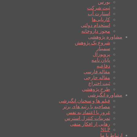
بورس
ثبت شرکت
استارت آپ
کاریابی‌ها
استخدام دولتی
مجوز داروخانه
مشاوره پژوهشی
شروع یک پژوهش
سمینار
پروپوزال
پایان نامه
دفاعیه
مقاله فارسی
مقاله خارجی
ثبت اختراع
طرح پژوهشی
مشاوره انگیزشی
فیلم ها و سخنان انگیزشی
مصاحبه با رتبه های برتر
غرور یا اعتماد به نفس
تمرینات کنترل استرس
رهایی از افکار منفی
NLP
ارتباط با ما