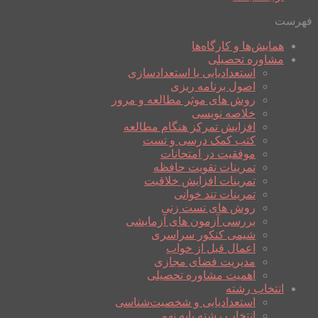
فهرست
همایش‌ها و کارگاه‌ها
مشاوره تحصیلی
استعدادیابی یا استعدادسازی
اصول برنامه ریزی
روش های موثر مطالعه و مرور
خلاصه نویسی
افزایش تمرکز هنگام مطالعه
کتب کمک درسی و تست
موفقیت در امتحانات
تمرینات تقویت حافظه
تمرینات افزایش خلاقیت
تمرینات تند خوانی
روش های تست زنی
بررسی آزمون های آزمایشی
شیمی کنکور سراسری
اعمال قبل از خواب
مدیریت فضای مجازی
اهمیت مشاوره تحصیلی
انتخاب رشته
استعدادیابی و شخصیت‌شناسی
انتخاب رشته پایه نهم