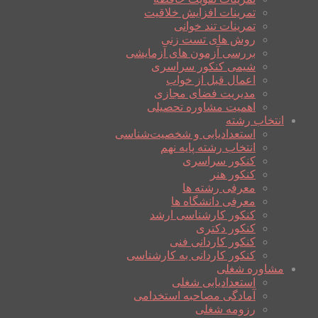
تمرینات افزایش خلاقیت
تمرینات تند خوانی
روش های تست زنی
بررسی آزمون های آزمایشی
شیمی کنکور سراسری
اعمال قبل از خواب
مدیریت فضای مجازی
اهمیت مشاوره تحصیلی
انتخاب رشته
استعدادیابی و شخصیت‌شناسی
انتخاب رشته پایه نهم
کنکور سراسری
کنکور هنر
معرفی رشته ها
معرفی دانشگاه ها
کنکور کارشناسی ارشد
کنکور دکتری
کنکور کاردانی فنی
کنکور کاردانی به کارشناسی
مشاوره شغلی
استعدادیابی شغلی
آمادگی مصاحبه استخدامی
رزومه شغلی