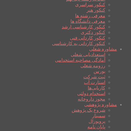
کنکور سراسری
کنکور هنر
معرفی رشته ها
معرفی دانشگاه ها
کنکور کارشناسی ارشد
کنکور دکتری
کنکور کاردانی فنی
کنکور کاردانی به کارشناسی
مشاوره شغلی
استعدادیابی شغلی
آمادگی مصاحبه استخدامی
رزومه شغلی
بورس
ثبت شرکت
استارت آپ
کاریابی‌ها
استخدام دولتی
مجوز داروخانه
مشاوره پژوهشی
شروع یک پژوهش
سمینار
پروپوزال
پایان نامه