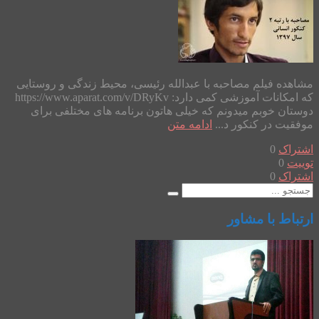
مشاهده فیلم مصاحبه با عبدالله رئیسی، محیط زندگی و روستایی
که امکانات آموزشی کمی دارد: https://www.aparat.com/v/DRyKv
دوستان خوبم میدونم که خیلی هاتون برنامه های مختلفی برای
موفقیت در کنکور د...
ادامه متن
اشتراک
0
توییت
0
اشتراک
0
ارتباط با مشاور