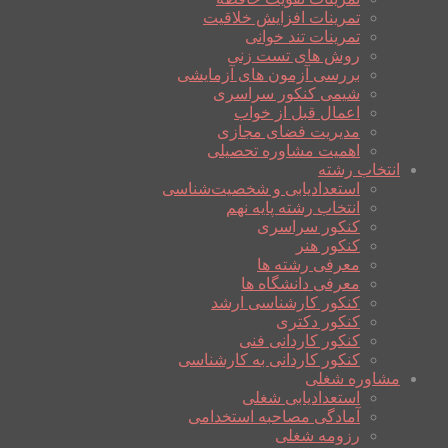
تمرینات افزایش خلاقیت
تمرینات تند خوانی
روش های تست زنی
بررسی آزمون های آزمایشی
شیمی کنکور سراسری
اعمال قبل از خواب
مدیریت فضای مجازی
اهمیت مشاوره تحصیلی
انتخاب رشته
استعدادیابی و شخصیت‌شناسی
انتخاب رشته پایه نهم
کنکور سراسری
کنکور هنر
معرفی رشته ها
معرفی دانشگاه ها
کنکور کارشناسی ارشد
کنکور دکتری
کنکور کاردانی فنی
کنکور کاردانی به کارشناسی
مشاوره شغلی
استعدادیابی شغلی
آمادگی مصاحبه استخدامی
رزومه شغلی