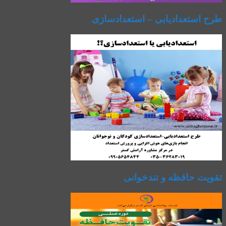
طرح استعدادیابی – استعدادسازی
تقویت حافظه و تندخوانی