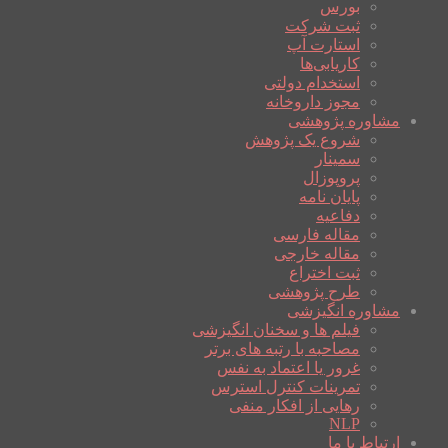
بورس
ثبت شرکت
استارت آپ
کاریابی‌ها
استخدام دولتی
مجوز داروخانه
مشاوره پژوهشی
شروع یک پژوهش
سمینار
پروپوزال
پایان نامه
دفاعیه
مقاله فارسی
مقاله خارجی
ثبت اختراع
طرح پژوهشی
مشاوره انگیزشی
فیلم ها و سخنان انگیزشی
مصاحبه با رتبه های برتر
غرور یا اعتماد به نفس
تمرینات کنترل استرس
رهایی از افکار منفی
NLP
ارتباط با ما