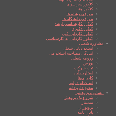
کنکور سراسری
کنکور هنر
معرفی رشته ها
معرفی دانشگاه ها
کنکور کارشناسی ارشد
کنکور دکتری
کنکور کاردانی فنی
کنکور کاردانی به کارشناسی
مشاوره شغلی
استعدادیابی شغلی
آمادگی مصاحبه استخدامی
رزومه شغلی
بورس
ثبت شرکت
استارت آپ
کاریابی‌ها
استخدام دولتی
مجوز داروخانه
مشاوره پژوهشی
شروع یک پژوهش
سمینار
پروپوزال
پایان نامه