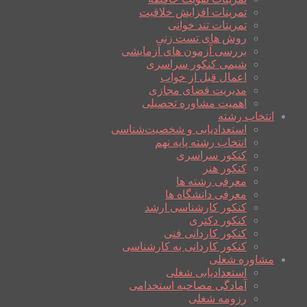
تمرینات افزایش خلاقیت
تمرینات تند خوانی
روش های تست زنی
بررسی آزمون های آزمایشی
شیمی کنکور سراسری
اعمال قبل از خواب
مدیریت فضای مجازی
اهمیت مشاوره تحصیلی
انتخاب رشته
استعدادیابی و شخصیت‌شناسی
انتخاب رشته پایه نهم
کنکور سراسری
کنکور هنر
معرفی رشته ها
معرفی دانشگاه ها
کنکور کارشناسی ارشد
کنکور دکتری
کنکور کاردانی فنی
کنکور کاردانی به کارشناسی
مشاوره شغلی
استعدادیابی شغلی
آمادگی مصاحبه استخدامی
رزومه شغلی