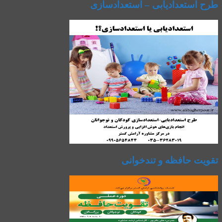
طرح استعدادیابی – استعدادسازی
تقویت حافظه و تندخوانی