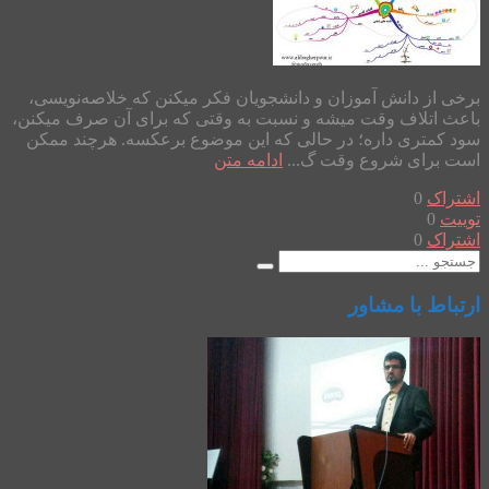
برخی از دانش آموزان و دانشجویان فکر میکنن که خلاصه‌نویسی،
باعث اتلاف وقت میشه و نسبت به وقتی که برای آن صرف میکنن،
سود کمتری داره؛ در حالی که این موضوع برعکسه. هرچند ممکن
است برای شروع وقت گ...
ادامه متن
اشتراک
0
توییت
0
اشتراک
0
ارتباط با مشاور