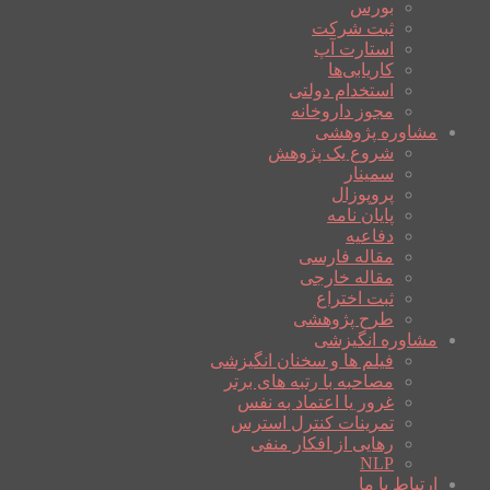
بورس
ثبت شرکت
استارت آپ
کاریابی‌ها
استخدام دولتی
مجوز داروخانه
مشاوره پژوهشی
شروع یک پژوهش
سمینار
پروپوزال
پایان نامه
دفاعیه
مقاله فارسی
مقاله خارجی
ثبت اختراع
طرح پژوهشی
مشاوره انگیزشی
فیلم ها و سخنان انگیزشی
مصاحبه با رتبه های برتر
غرور یا اعتماد به نفس
تمرینات کنترل استرس
رهایی از افکار منفی
NLP
ارتباط با ما