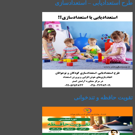
طرح استعدادیابی – استعدادسازی
تقویت حافظه و تندخوانی