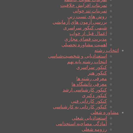
تمرینات افزایش خلاقیت
تمرینات تند خوانی
روش های تست زنی
بررسی آزمون های آزمایشی
شیمی کنکور سراسری
اعمال قبل از خواب
مدیریت فضای مجازی
اهمیت مشاوره تحصیلی
انتخاب رشته
استعدادیابی و شخصیت‌شناسی
انتخاب رشته پایه نهم
کنکور سراسری
کنکور هنر
معرفی رشته ها
معرفی دانشگاه ها
کنکور کارشناسی ارشد
کنکور دکتری
کنکور کاردانی فنی
کنکور کاردانی به کارشناسی
مشاوره شغلی
استعدادیابی شغلی
آمادگی مصاحبه استخدامی
رزومه شغلی