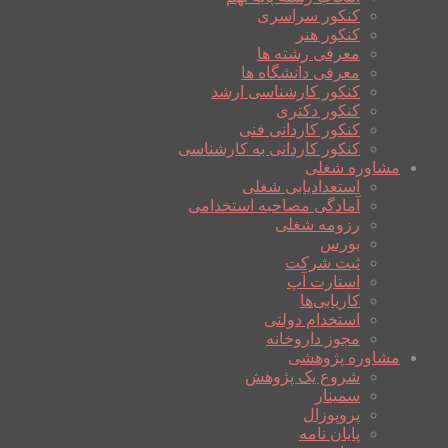
کنکور سراسری
کنکور هنر
معرفی رشته ها
معرفی دانشگاه ها
کنکور کارشناسی ارشد
کنکور دکتری
کنکور کاردانی فنی
کنکور کاردانی به کارشناسی
مشاوره شغلی
استعدادیابی شغلی
آمادگی مصاحبه استخدامی
رزومه شغلی
بورس
ثبت شرکت
استارت آپ
کاریابی‌ها
استخدام دولتی
مجوز داروخانه
مشاوره پژوهشی
شروع یک پژوهش
سمینار
پروپوزال
پایان نامه