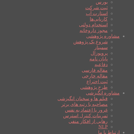
بورس
ثبت شرکت
استارت آپ
کاریابی‌ها
استخدام دولتی
مجوز داروخانه
مشاوره پژوهشی
شروع یک پژوهش
سمینار
پروپوزال
پایان نامه
دفاعیه
مقاله فارسی
مقاله خارجی
ثبت اختراع
طرح پژوهشی
مشاوره انگیزشی
فیلم ها و سخنان انگیزشی
مصاحبه با رتبه های برتر
غرور یا اعتماد به نفس
تمرینات کنترل استرس
رهایی از افکار منفی
NLP
ارتباط با ما