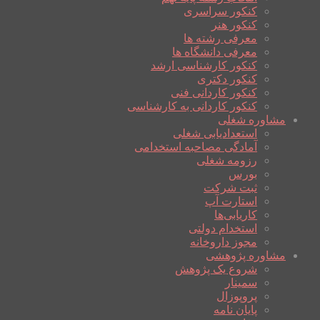
کنکور سراسری
کنکور هنر
معرفی رشته ها
معرفی دانشگاه ها
کنکور کارشناسی ارشد
کنکور دکتری
کنکور کاردانی فنی
کنکور کاردانی به کارشناسی
مشاوره شغلی
استعدادیابی شغلی
آمادگی مصاحبه استخدامی
رزومه شغلی
بورس
ثبت شرکت
استارت آپ
کاریابی‌ها
استخدام دولتی
مجوز داروخانه
مشاوره پژوهشی
شروع یک پژوهش
سمینار
پروپوزال
پایان نامه