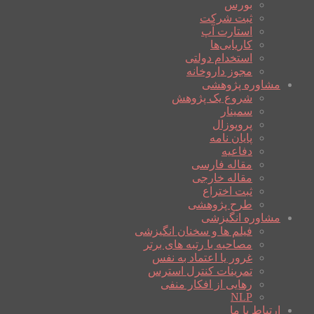
بورس
ثبت شرکت
استارت آپ
کاریابی‌ها
استخدام دولتی
مجوز داروخانه
مشاوره پژوهشی
شروع یک پژوهش
سمینار
پروپوزال
پایان نامه
دفاعیه
مقاله فارسی
مقاله خارجی
ثبت اختراع
طرح پژوهشی
مشاوره انگیزشی
فیلم ها و سخنان انگیزشی
مصاحبه با رتبه های برتر
غرور یا اعتماد به نفس
تمرینات کنترل استرس
رهایی از افکار منفی
NLP
ارتباط با ما