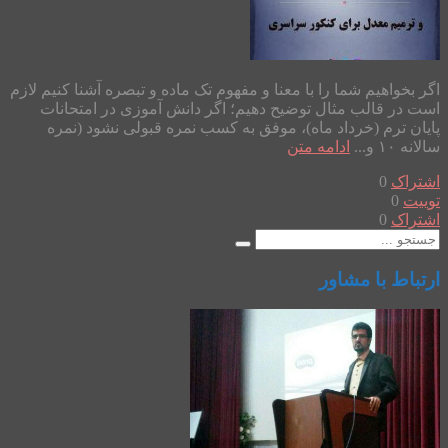
اگر بخواهیم شما را با معنا و مفهوم تک ماده و تبصره آشنا کنیم لازم
است در قالب مثال توضیح دهیم؛ اگر دانش آموزی در امتحانات
پایان ترم (خرداد ماه)، موفق به کسب نمره قبولی نشود (نمره
سالانه ۱۰ و...
ادامه متن
اشتراک
0
توییت
0
اشتراک
0
ارتباط با مشاور