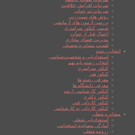
تمرینات افزایش خلاقیت
تمرینات تند خوانی
روش های تست زنی
بررسی آزمون های آزمایشی
شیمی کنکور سراسری
اعمال قبل از خواب
مدیریت فضای مجازی
اهمیت مشاوره تحصیلی
انتخاب رشته
استعدادیابی و شخصیت‌شناسی
انتخاب رشته پایه نهم
کنکور سراسری
کنکور هنر
معرفی رشته ها
معرفی دانشگاه ها
کنکور کارشناسی ارشد
کنکور دکتری
کنکور کاردانی فنی
کنکور کاردانی به کارشناسی
مشاوره شغلی
استعدادیابی شغلی
آمادگی مصاحبه استخدامی
رزومه شغلی