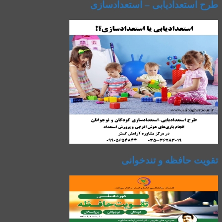
طرح استعدادیابی – استعدادسازی
تقویت حافظه و تندخوانی