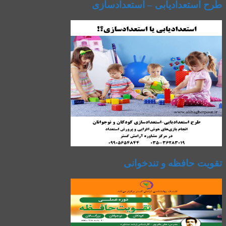
طرح استعدادیابی – استعدادسازی
تقویت حافظه و تندخوانی