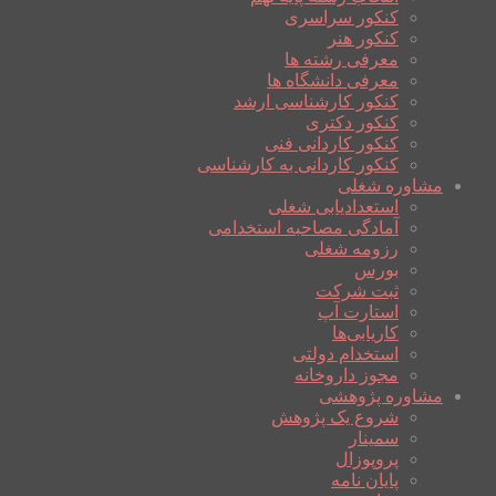
کنکور سراسری
کنکور هنر
معرفی رشته ها
معرفی دانشگاه ها
کنکور کارشناسی ارشد
کنکور دکتری
کنکور کاردانی فنی
کنکور کاردانی به کارشناسی
مشاوره شغلی
استعدادیابی شغلی
آمادگی مصاحبه استخدامی
رزومه شغلی
بورس
ثبت شرکت
استارت آپ
کاریابی‌ها
استخدام دولتی
مجوز داروخانه
مشاوره پژوهشی
شروع یک پژوهش
سمینار
پروپوزال
پایان نامه