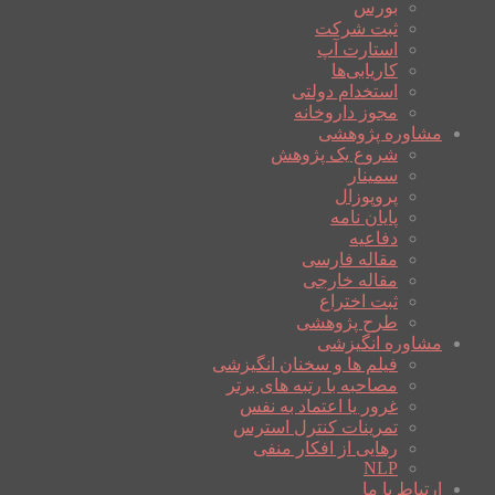
بورس
ثبت شرکت
استارت آپ
کاریابی‌ها
استخدام دولتی
مجوز داروخانه
مشاوره پژوهشی
شروع یک پژوهش
سمینار
پروپوزال
پایان نامه
دفاعیه
مقاله فارسی
مقاله خارجی
ثبت اختراع
طرح پژوهشی
مشاوره انگیزشی
فیلم ها و سخنان انگیزشی
مصاحبه با رتبه های برتر
غرور یا اعتماد به نفس
تمرینات کنترل استرس
رهایی از افکار منفی
NLP
ارتباط با ما