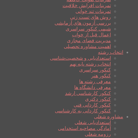
تمرینات افزایش خلاقیت
تمرینات تند خوانی
روش های تست زنی
بررسی آزمون های آزمایشی
شیمی کنکور سراسری
اعمال قبل از خواب
مدیریت فضای مجازی
اهمیت مشاوره تحصیلی
انتخاب رشته
استعدادیابی و شخصیت‌شناسی
انتخاب رشته پایه نهم
کنکور سراسری
کنکور هنر
معرفی رشته ها
معرفی دانشگاه ها
کنکور کارشناسی ارشد
کنکور دکتری
کنکور کاردانی فنی
کنکور کاردانی به کارشناسی
مشاوره شغلی
استعدادیابی شغلی
آمادگی مصاحبه استخدامی
رزومه شغلی