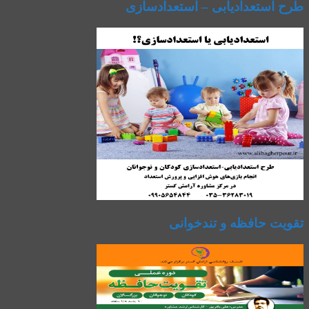
طرح استعدادیابی – استعدادسازی
تقویت حافظه و تندخوانی