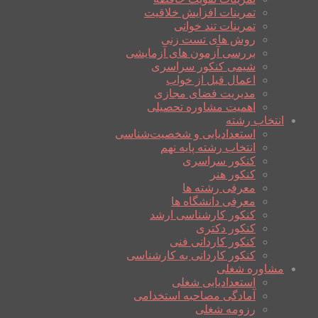
تمرینات افزایش خلاقیت
تمرینات تند خوانی
روش های تست زنی
بررسی آزمون های آزمایشی
شیمی کنکور سراسری
اعمال قبل از خواب
مدیریت فضای مجازی
اهمیت مشاوره تحصیلی
انتخاب رشته
استعدادیابی و شخصیت‌شناسی
انتخاب رشته پایه نهم
کنکور سراسری
کنکور هنر
معرفی رشته ها
معرفی دانشگاه ها
کنکور کارشناسی ارشد
کنکور دکتری
کنکور کاردانی فنی
کنکور کاردانی به کارشناسی
مشاوره شغلی
استعدادیابی شغلی
آمادگی مصاحبه استخدامی
رزومه شغلی