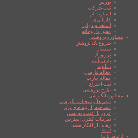
بورس
ثبت شرکت
استارت آپ
کاریابی‌ها
استخدام دولتی
مجوز داروخانه
مشاوره پژوهشی
شروع یک پژوهش
سمینار
پروپوزال
پایان نامه
دفاعیه
مقاله فارسی
مقاله خارجی
ثبت اختراع
طرح پژوهشی
مشاوره انگیزشی
فیلم ها و سخنان انگیزشی
مصاحبه با رتبه های برتر
غرور یا اعتماد به نفس
تمرینات کنترل استرس
رهایی از افکار منفی
NLP
ارتباط با ما