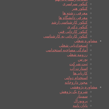
کنکور سراسری
کنکور هنر
معرفی رشته ها
معرفی دانشگاه ها
کنکور کارشناسی ارشد
کنکور دکتری
کنکور کاردانی فنی
کنکور کاردانی به کارشناسی
مشاوره شغلی
استعدادیابی شغلی
آمادگی مصاحبه استخدامی
رزومه شغلی
بورس
ثبت شرکت
استارت آپ
کاریابی‌ها
استخدام دولتی
مجوز داروخانه
مشاوره پژوهشی
شروع یک پژوهش
سمینار
پروپوزال
پایان نامه