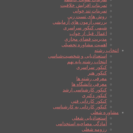
تمرینات افزایش خلاقیت
تمرینات تند خوانی
روش های تست زنی
بررسی آزمون های آزمایشی
شیمی کنکور سراسری
اعمال قبل از خواب
مدیریت فضای مجازی
اهمیت مشاوره تحصیلی
انتخاب رشته
استعدادیابی و شخصیت‌شناسی
انتخاب رشته پایه نهم
کنکور سراسری
کنکور هنر
معرفی رشته ها
معرفی دانشگاه ها
کنکور کارشناسی ارشد
کنکور دکتری
کنکور کاردانی فنی
کنکور کاردانی به کارشناسی
مشاوره شغلی
استعدادیابی شغلی
آمادگی مصاحبه استخدامی
رزومه شغلی