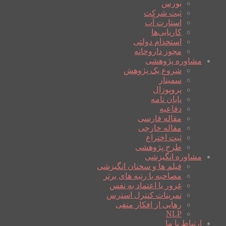
بورس
ثبت شرکت
استارت آپ
کاریابی‌ها
استخدام دولتی
مجوز داروخانه
مشاوره پژوهشی
شروع یک پژوهش
سمینار
پروپوزال
پایان نامه
دفاعیه
مقاله فارسی
مقاله خارجی
ثبت اختراع
طرح پژوهشی
مشاوره انگیزشی
فیلم ها و سخنان انگیزشی
مصاحبه با رتبه های برتر
غرور یا اعتماد به نفس
تمرینات کنترل استرس
رهایی از افکار منفی
NLP
ارتباط با ما