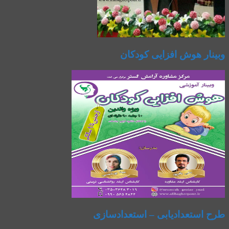
وبینار هوش افزایی کودکان
طرح استعدادیابی – استعدادسازی