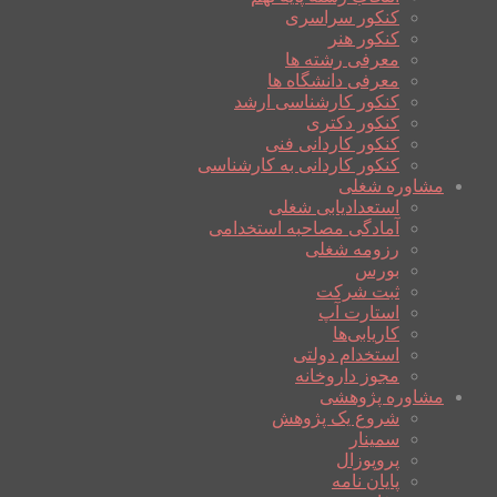
کنکور سراسری
کنکور هنر
معرفی رشته ها
معرفی دانشگاه ها
کنکور کارشناسی ارشد
کنکور دکتری
کنکور کاردانی فنی
کنکور کاردانی به کارشناسی
مشاوره شغلی
استعدادیابی شغلی
آمادگی مصاحبه استخدامی
رزومه شغلی
بورس
ثبت شرکت
استارت آپ
کاریابی‌ها
استخدام دولتی
مجوز داروخانه
مشاوره پژوهشی
شروع یک پژوهش
سمینار
پروپوزال
پایان نامه