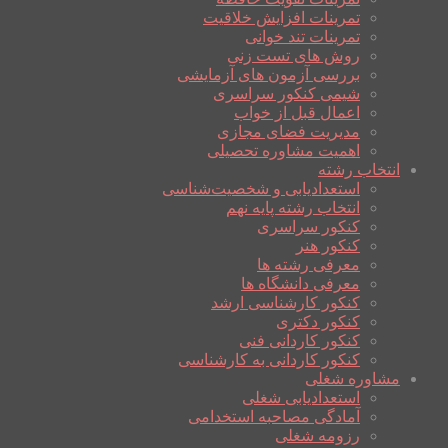
تمرینات افزایش خلاقیت
تمرینات تند خوانی
روش های تست زنی
بررسی آزمون های آزمایشی
شیمی کنکور سراسری
اعمال قبل از خواب
مدیریت فضای مجازی
اهمیت مشاوره تحصیلی
انتخاب رشته
استعدادیابی و شخصیت‌شناسی
انتخاب رشته پایه نهم
کنکور سراسری
کنکور هنر
معرفی رشته ها
معرفی دانشگاه ها
کنکور کارشناسی ارشد
کنکور دکتری
کنکور کاردانی فنی
کنکور کاردانی به کارشناسی
مشاوره شغلی
استعدادیابی شغلی
آمادگی مصاحبه استخدامی
رزومه شغلی