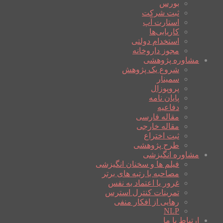
بورس
ثبت شرکت
استارت آپ
کاریابی‌ها
استخدام دولتی
مجوز داروخانه
مشاوره پژوهشی
شروع یک پژوهش
سمینار
پروپوزال
پایان نامه
دفاعیه
مقاله فارسی
مقاله خارجی
ثبت اختراع
طرح پژوهشی
مشاوره انگیزشی
فیلم ها و سخنان انگیزشی
مصاحبه با رتبه های برتر
غرور یا اعتماد به نفس
تمرینات کنترل استرس
رهایی از افکار منفی
NLP
ارتباط با ما