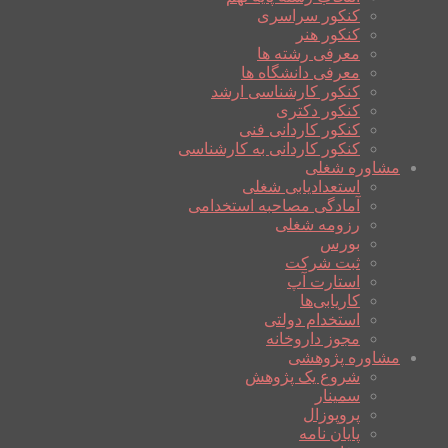
کنکور سراسری
کنکور هنر
معرفی رشته ها
معرفی دانشگاه ها
کنکور کارشناسی ارشد
کنکور دکتری
کنکور کاردانی فنی
کنکور کاردانی به کارشناسی
مشاوره شغلی
استعدادیابی شغلی
آمادگی مصاحبه استخدامی
رزومه شغلی
بورس
ثبت شرکت
استارت آپ
کاریابی‌ها
استخدام دولتی
مجوز داروخانه
مشاوره پژوهشی
شروع یک پژوهش
سمینار
پروپوزال
پایان نامه