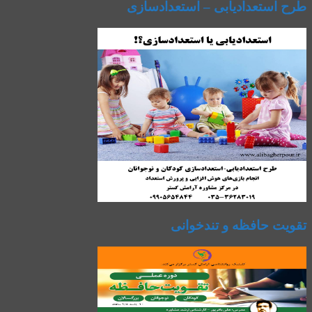
طرح استعدادیابی – استعدادسازی
تقویت حافظه و تندخوانی