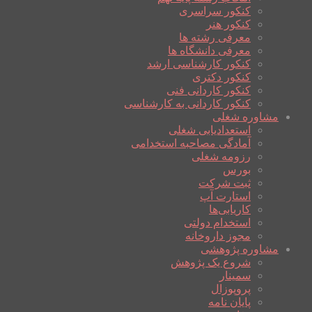
کنکور سراسری
کنکور هنر
معرفی رشته ها
معرفی دانشگاه ها
کنکور کارشناسی ارشد
کنکور دکتری
کنکور کاردانی فنی
کنکور کاردانی به کارشناسی
مشاوره شغلی
استعدادیابی شغلی
آمادگی مصاحبه استخدامی
رزومه شغلی
بورس
ثبت شرکت
استارت آپ
کاریابی‌ها
استخدام دولتی
مجوز داروخانه
مشاوره پژوهشی
شروع یک پژوهش
سمینار
پروپوزال
پایان نامه