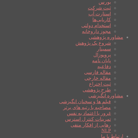
بورس
ثبت شرکت
استارت آپ
کاریابی‌ها
استخدام دولتی
مجوز داروخانه
مشاوره پژوهشی
شروع یک پژوهش
سمینار
پروپوزال
پایان نامه
دفاعیه
مقاله فارسی
مقاله خارجی
ثبت اختراع
طرح پژوهشی
مشاوره انگیزشی
فیلم ها و سخنان انگیزشی
مصاحبه با رتبه های برتر
غرور یا اعتماد به نفس
تمرینات کنترل استرس
رهایی از افکار منفی
NLP
ارتباط با ما