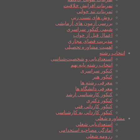
تمرینات افزایش خلاقیت
تمرینات تند خوانی
روش های تست زنی
بررسی آزمون های آزمایشی
شیمی کنکور سراسری
اعمال قبل از خواب
مدیریت فضای مجازی
اهمیت مشاوره تحصیلی
انتخاب رشته
استعدادیابی و شخصیت‌شناسی
انتخاب رشته پایه نهم
کنکور سراسری
کنکور هنر
معرفی رشته ها
معرفی دانشگاه ها
کنکور کارشناسی ارشد
کنکور دکتری
کنکور کاردانی فنی
کنکور کاردانی به کارشناسی
مشاوره شغلی
استعدادیابی شغلی
آمادگی مصاحبه استخدامی
رزومه شغلی