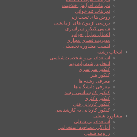
تمرینات افزایش خلاقیت
تمرینات تند خوانی
روش های تست زنی
بررسی آزمون های آزمایشی
شیمی کنکور سراسری
اعمال قبل از خواب
مدیریت فضای مجازی
اهمیت مشاوره تحصیلی
انتخاب رشته
استعدادیابی و شخصیت‌شناسی
انتخاب رشته پایه نهم
کنکور سراسری
کنکور هنر
معرفی رشته ها
معرفی دانشگاه ها
کنکور کارشناسی ارشد
کنکور دکتری
کنکور کاردانی فنی
کنکور کاردانی به کارشناسی
مشاوره شغلی
استعدادیابی شغلی
آمادگی مصاحبه استخدامی
رزومه شغلی