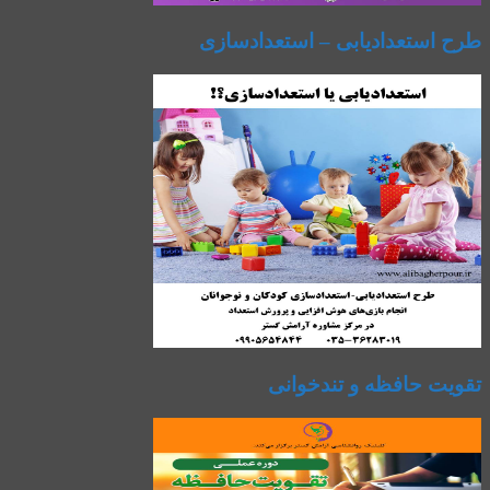
طرح استعدادیابی – استعدادسازی
تقویت حافظه و تندخوانی