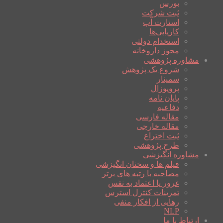
بورس
ثبت شرکت
استارت آپ
کاریابی‌ها
استخدام دولتی
مجوز داروخانه
مشاوره پژوهشی
شروع یک پژوهش
سمینار
پروپوزال
پایان نامه
دفاعیه
مقاله فارسی
مقاله خارجی
ثبت اختراع
طرح پژوهشی
مشاوره انگیزشی
فیلم ها و سخنان انگیزشی
مصاحبه با رتبه های برتر
غرور یا اعتماد به نفس
تمرینات کنترل استرس
رهایی از افکار منفی
NLP
ارتباط با ما