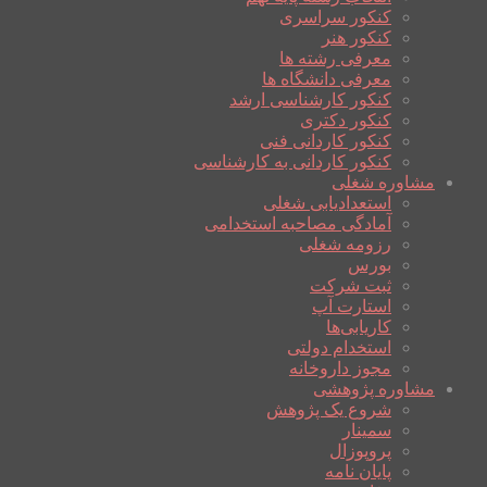
کنکور سراسری
کنکور هنر
معرفی رشته ها
معرفی دانشگاه ها
کنکور کارشناسی ارشد
کنکور دکتری
کنکور کاردانی فنی
کنکور کاردانی به کارشناسی
مشاوره شغلی
استعدادیابی شغلی
آمادگی مصاحبه استخدامی
رزومه شغلی
بورس
ثبت شرکت
استارت آپ
کاریابی‌ها
استخدام دولتی
مجوز داروخانه
مشاوره پژوهشی
شروع یک پژوهش
سمینار
پروپوزال
پایان نامه