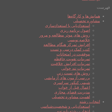
فهرست
همایش‌ها و کارگاه‌ها
مشاوره تحصیلی
استعدادیابی یا استعدادسازی
اصول برنامه ریزی
روش های موثر مطالعه و مرور
خلاصه نویسی
افزایش تمرکز هنگام مطالعه
کتب کمک درسی و تست
موفقیت در امتحانات
تمرینات تقویت حافظه
تمرینات افزایش خلاقیت
تمرینات تند خوانی
روش های تست زنی
بررسی آزمون های آزمایشی
شیمی کنکور سراسری
اعمال قبل از خواب
مدیریت فضای مجازی
اهمیت مشاوره تحصیلی
انتخاب رشته
استعدادیابی و شخصیت‌شناسی
انتخاب رشته پایه نهم