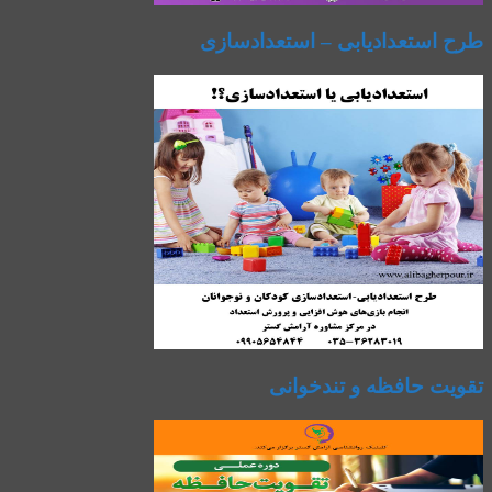
طرح استعدادیابی – استعدادسازی
تقویت حافظه و تندخوانی