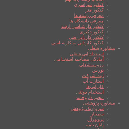
کنکور سراسری
کنکور هنر
معرفی رشته ها
معرفی دانشگاه ها
کنکور کارشناسی ارشد
کنکور دکتری
کنکور کاردانی فنی
کنکور کاردانی به کارشناسی
مشاوره شغلی
استعدادیابی شغلی
آمادگی مصاحبه استخدامی
رزومه شغلی
بورس
ثبت شرکت
استارت آپ
کاریابی‌ها
استخدام دولتی
مجوز داروخانه
مشاوره پژوهشی
شروع یک پژوهش
سمینار
پروپوزال
پایان نامه