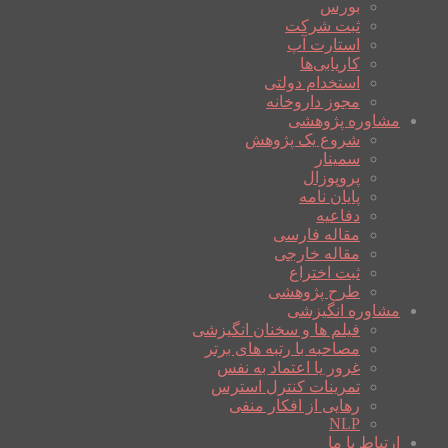
بورس
ثبت شرکت
استارت آپ
کاریابی‌ها
استخدام دولتی
مجوز داروخانه
مشاوره پژوهشی
شروع یک پژوهش
سمینار
پروپوزال
پایان نامه
دفاعیه
مقاله فارسی
مقاله خارجی
ثبت اختراع
طرح پژوهشی
مشاوره انگیزشی
فیلم ها و سخنان انگیزشی
مصاحبه با رتبه های برتر
غرور یا اعتماد به نفس
تمرینات کنترل استرس
رهایی از افکار منفی
NLP
ارتباط با ما