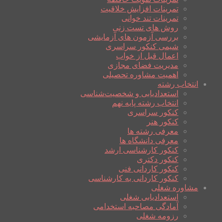
تمرینات افزایش خلاقیت
تمرینات تند خوانی
روش های تست زنی
بررسی آزمون های آزمایشی
شیمی کنکور سراسری
اعمال قبل از خواب
مدیریت فضای مجازی
اهمیت مشاوره تحصیلی
انتخاب رشته
استعدادیابی و شخصیت‌شناسی
انتخاب رشته پایه نهم
کنکور سراسری
کنکور هنر
معرفی رشته ها
معرفی دانشگاه ها
کنکور کارشناسی ارشد
کنکور دکتری
کنکور کاردانی فنی
کنکور کاردانی به کارشناسی
مشاوره شغلی
استعدادیابی شغلی
آمادگی مصاحبه استخدامی
رزومه شغلی