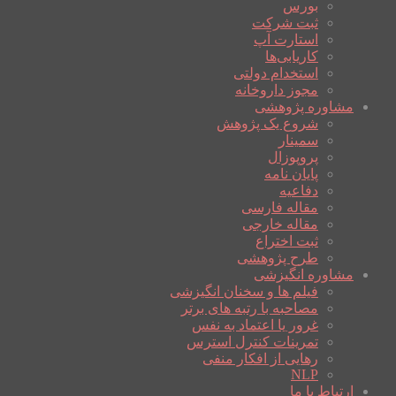
بورس
ثبت شرکت
استارت آپ
کاریابی‌ها
استخدام دولتی
مجوز داروخانه
مشاوره پژوهشی
شروع یک پژوهش
سمینار
پروپوزال
پایان نامه
دفاعیه
مقاله فارسی
مقاله خارجی
ثبت اختراع
طرح پژوهشی
مشاوره انگیزشی
فیلم ها و سخنان انگیزشی
مصاحبه با رتبه های برتر
غرور یا اعتماد به نفس
تمرینات کنترل استرس
رهایی از افکار منفی
NLP
ارتباط با ما