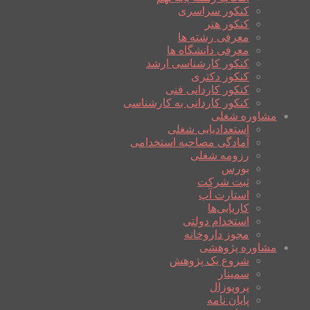
کنکور سراسری
کنکور هنر
معرفی رشته ها
معرفی دانشگاه ها
کنکور کارشناسی ارشد
کنکور دکتری
کنکور کاردانی فنی
کنکور کاردانی به کارشناسی
مشاوره شغلی
استعدادیابی شغلی
آمادگی مصاحبه استخدامی
رزومه شغلی
بورس
ثبت شرکت
استارت آپ
کاریابی‌ها
استخدام دولتی
مجوز داروخانه
مشاوره پژوهشی
شروع یک پژوهش
سمینار
پروپوزال
پایان نامه