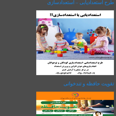
طرح استعدادیابی – استعدادسازی
تقویت حافظه و تندخوانی