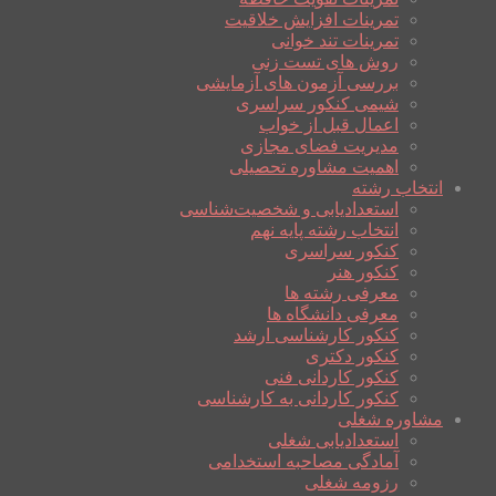
تمرینات افزایش خلاقیت
تمرینات تند خوانی
روش های تست زنی
بررسی آزمون های آزمایشی
شیمی کنکور سراسری
اعمال قبل از خواب
مدیریت فضای مجازی
اهمیت مشاوره تحصیلی
انتخاب رشته
استعدادیابی و شخصیت‌شناسی
انتخاب رشته پایه نهم
کنکور سراسری
کنکور هنر
معرفی رشته ها
معرفی دانشگاه ها
کنکور کارشناسی ارشد
کنکور دکتری
کنکور کاردانی فنی
کنکور کاردانی به کارشناسی
مشاوره شغلی
استعدادیابی شغلی
آمادگی مصاحبه استخدامی
رزومه شغلی