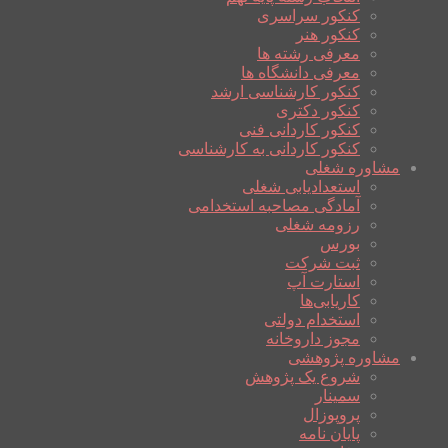
کنکور سراسری
کنکور هنر
معرفی رشته ها
معرفی دانشگاه ها
کنکور کارشناسی ارشد
کنکور دکتری
کنکور کاردانی فنی
کنکور کاردانی به کارشناسی
مشاوره شغلی
استعدادیابی شغلی
آمادگی مصاحبه استخدامی
رزومه شغلی
بورس
ثبت شرکت
استارت آپ
کاریابی‌ها
استخدام دولتی
مجوز داروخانه
مشاوره پژوهشی
شروع یک پژوهش
سمینار
پروپوزال
پایان نامه