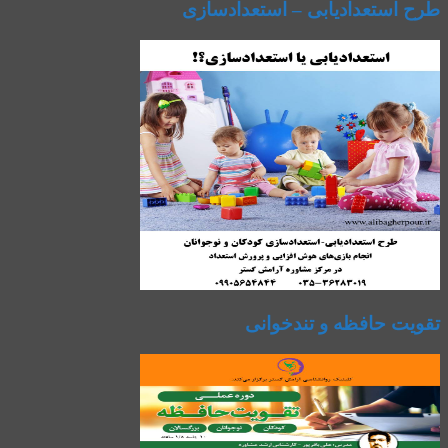
طرح استعدادیابی – استعدادسازی
تقویت حافظه و تندخوانی