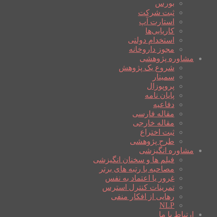
بورس
ثبت شرکت
استارت آپ
کاریابی‌ها
استخدام دولتی
مجوز داروخانه
مشاوره پژوهشی
شروع یک پژوهش
سمینار
پروپوزال
پایان نامه
دفاعیه
مقاله فارسی
مقاله خارجی
ثبت اختراع
طرح پژوهشی
مشاوره انگیزشی
فیلم ها و سخنان انگیزشی
مصاحبه با رتبه های برتر
غرور یا اعتماد به نفس
تمرینات کنترل استرس
رهایی از افکار منفی
NLP
ارتباط با ما