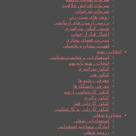
تمرینات افزایش خلاقیت
تمرینات تند خوانی
روش های تست زنی
بررسی آزمون های آزمایشی
شیمی کنکور سراسری
اعمال قبل از خواب
مدیریت فضای مجازی
اهمیت مشاوره تحصیلی
انتخاب رشته
استعدادیابی و شخصیت‌شناسی
انتخاب رشته پایه نهم
کنکور سراسری
کنکور هنر
معرفی رشته ها
معرفی دانشگاه ها
کنکور کارشناسی ارشد
کنکور دکتری
کنکور کاردانی فنی
کنکور کاردانی به کارشناسی
مشاوره شغلی
استعدادیابی شغلی
آمادگی مصاحبه استخدامی
رزومه شغلی