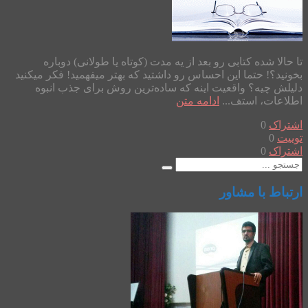
تا حالا شده کتابی رو بعد از یه مدت (کوتاه یا طولانی) دوباره
بخونید؟! حتما این احساس رو داشتید که بهتر میفهمید! فکر میکنید
دلیلش چیه؟ واقعیت اینه که ساده‌ترین روش برای جذب انبوه
اطلاعات، استف...
ادامه متن
اشتراک
0
توییت
0
اشتراک
0
ارتباط با مشاور