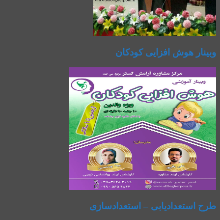
وبینار هوش افزایی کودکان
طرح استعدادیابی – استعدادسازی