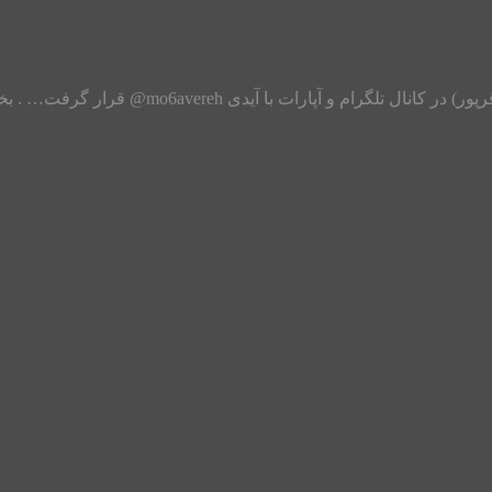
ت… . بخش اول: مهم ترین فعالیت ها قبل از اعلام رتبه های کنکور دک...