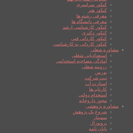
کنکور سراسری
کنکور هنر
معرفی رشته ها
معرفی دانشگاه ها
کنکور کارشناسی ارشد
کنکور دکتری
کنکور کاردانی فنی
کنکور کاردانی به کارشناسی
مشاوره شغلی
استعدادیابی شغلی
آمادگی مصاحبه استخدامی
رزومه شغلی
بورس
ثبت شرکت
استارت آپ
کاریابی‌ها
استخدام دولتی
مجوز داروخانه
مشاوره پژوهشی
شروع یک پژوهش
سمینار
پروپوزال
پایان نامه