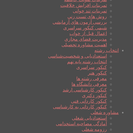
تمرینات افزایش خلاقیت
تمرینات تند خوانی
روش های تست زنی
بررسی آزمون های آزمایشی
شیمی کنکور سراسری
اعمال قبل از خواب
مدیریت فضای مجازی
اهمیت مشاوره تحصیلی
انتخاب رشته
استعدادیابی و شخصیت‌شناسی
انتخاب رشته پایه نهم
کنکور سراسری
کنکور هنر
معرفی رشته ها
معرفی دانشگاه ها
کنکور کارشناسی ارشد
کنکور دکتری
کنکور کاردانی فنی
کنکور کاردانی به کارشناسی
مشاوره شغلی
استعدادیابی شغلی
آمادگی مصاحبه استخدامی
رزومه شغلی