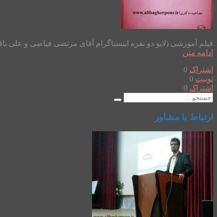
فیلم آموزشی (لایو دو نفره اینستاگرام آقای مرتضی فیاضی و علی باقرپور) در کانال تلگرام و آپارات با آیدی mo6avereh@ قرار گرف
ادامه متن
اشتراک
0
توییت
0
اشتراک
0
ارتباط با مشاور