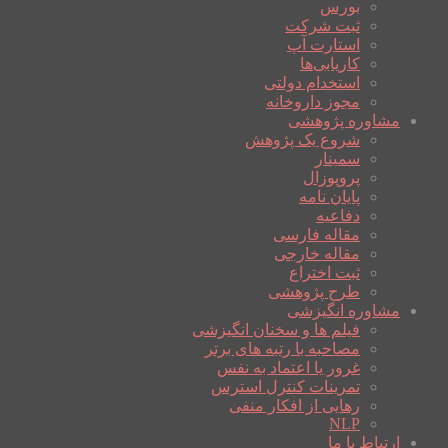
بورس
ثبت شرکت
استارت آپ
کاریابی‌ها
استخدام دولتی
مجوز داروخانه
مشاوره پژوهشی
شروع یک پژوهش
سمینار
پروپوزال
پایان نامه
دفاعیه
مقاله فارسی
مقاله خارجی
ثبت اختراع
طرح پژوهشی
مشاوره انگیزشی
فیلم ها و سخنان انگیزشی
مصاحبه با رتبه های برتر
غرور یا اعتماد به نفس
تمرینات کنترل استرس
رهایی از افکار منفی
NLP
ارتباط با ما