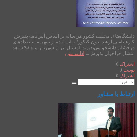
دانشگاه‌های مختلف کشور هر ساله بر اساس آیین‌نامه پذیرش
کارشناسی ارشد بدون کنکور؛ با استفاده از سهمیه استعدادهای
درخشان دانشجو می‌پذیرند. امسال نیز از شهریور ماه ۹۸ شاهد
انتشار فراخوان پذیرش...
ادامه متن
اشتراک
0
توییت
0
اشتراک
0
ارتباط با مشاور