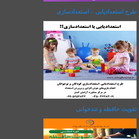
طرح استعدادیابی – استعدادسازی
تقویت حافظه و تندخوانی