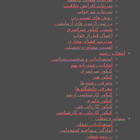
تمرینات افزایش خلاقیت
تمرینات تند خوانی
روش های تست زنی
بررسی آزمون های آزمایشی
شیمی کنکور سراسری
اعمال قبل از خواب
مدیریت فضای مجازی
اهمیت مشاوره تحصیلی
انتخاب رشته
استعدادیابی و شخصیت‌شناسی
انتخاب رشته پایه نهم
کنکور سراسری
کنکور هنر
معرفی رشته ها
معرفی دانشگاه ها
کنکور کارشناسی ارشد
کنکور دکتری
کنکور کاردانی فنی
کنکور کاردانی به کارشناسی
مشاوره شغلی
استعدادیابی شغلی
آمادگی مصاحبه استخدامی
رزومه شغلی