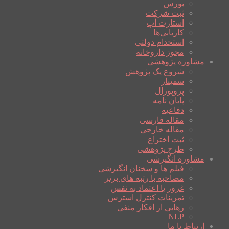
بورس
ثبت شرکت
استارت آپ
کاریابی‌ها
استخدام دولتی
مجوز داروخانه
مشاوره پژوهشی
شروع یک پژوهش
سمینار
پروپوزال
پایان نامه
دفاعیه
مقاله فارسی
مقاله خارجی
ثبت اختراع
طرح پژوهشی
مشاوره انگیزشی
فیلم ها و سخنان انگیزشی
مصاحبه با رتبه های برتر
غرور یا اعتماد به نفس
تمرینات کنترل استرس
رهایی از افکار منفی
NLP
ارتباط با ما