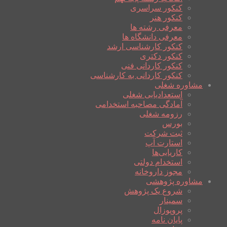
کنکور سراسری
کنکور هنر
معرفی رشته ها
معرفی دانشگاه ها
کنکور کارشناسی ارشد
کنکور دکتری
کنکور کاردانی فنی
کنکور کاردانی به کارشناسی
مشاوره شغلی
استعدادیابی شغلی
آمادگی مصاحبه استخدامی
رزومه شغلی
بورس
ثبت شرکت
استارت آپ
کاریابی‌ها
استخدام دولتی
مجوز داروخانه
مشاوره پژوهشی
شروع یک پژوهش
سمینار
پروپوزال
پایان نامه