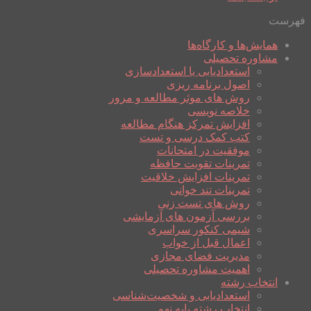
فهرست
همایش‌ها و کارگاه‌ها
مشاوره تحصیلی
استعدادیابی یا استعدادسازی
اصول برنامه ریزی
روش های موثر مطالعه و مرور
خلاصه نویسی
افزایش تمرکز هنگام مطالعه
کتب کمک درسی و تست
موفقیت در امتحانات
تمرینات تقویت حافظه
تمرینات افزایش خلاقیت
تمرینات تند خوانی
روش های تست زنی
بررسی آزمون های آزمایشی
شیمی کنکور سراسری
اعمال قبل از خواب
مدیریت فضای مجازی
اهمیت مشاوره تحصیلی
انتخاب رشته
استعدادیابی و شخصیت‌شناسی
انتخاب رشته پایه نهم