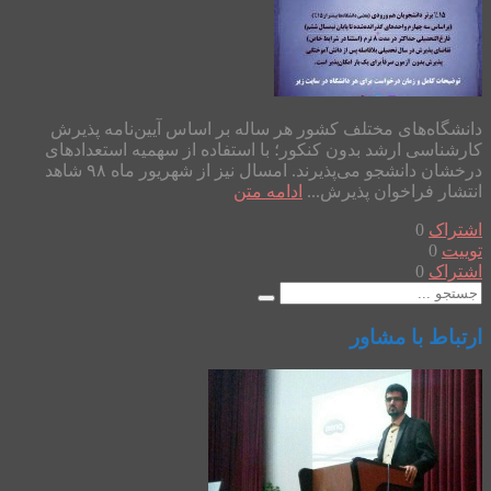
دانشگاه‌های مختلف کشور هر ساله بر اساس آیین‌نامه پذیرش
کارشناسی ارشد بدون کنکور؛ با استفاده از سهمیه استعدادهای
درخشان دانشجو می‌پذیرند. امسال نیز از شهریور ماه ۹۸ شاهد
انتشار فراخوان پذیرش...
ادامه متن
اشتراک
0
توییت
0
اشتراک
0
ارتباط با مشاور