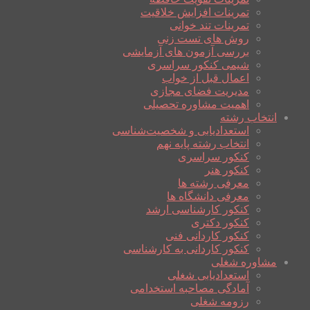
تمرینات افزایش خلاقیت
تمرینات تند خوانی
روش های تست زنی
بررسی آزمون های آزمایشی
شیمی کنکور سراسری
اعمال قبل از خواب
مدیریت فضای مجازی
اهمیت مشاوره تحصیلی
انتخاب رشته
استعدادیابی و شخصیت‌شناسی
انتخاب رشته پایه نهم
کنکور سراسری
کنکور هنر
معرفی رشته ها
معرفی دانشگاه ها
کنکور کارشناسی ارشد
کنکور دکتری
کنکور کاردانی فنی
کنکور کاردانی به کارشناسی
مشاوره شغلی
استعدادیابی شغلی
آمادگی مصاحبه استخدامی
رزومه شغلی