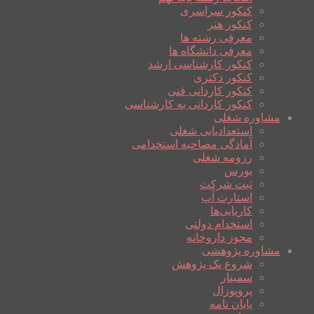
کنکور سراسری
کنکور هنر
معرفی رشته ها
معرفی دانشگاه ها
کنکور کارشناسی ارشد
کنکور دکتری
کنکور کاردانی فنی
کنکور کاردانی به کارشناسی
مشاوره شغلی
استعدادیابی شغلی
آمادگی مصاحبه استخدامی
رزومه شغلی
بورس
ثبت شرکت
استارت آپ
کاریابی‌ها
استخدام دولتی
مجوز داروخانه
مشاوره پژوهشی
شروع یک پژوهش
سمینار
پروپوزال
پایان نامه