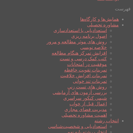
فهرست
همایش‌ها و کارگاه‌ها
مشاوره تحصیلی
استعدادیابی یا استعدادسازی
اصول برنامه ریزی
روش های موثر مطالعه و مرور
خلاصه نویسی
افزایش تمرکز هنگام مطالعه
کتب کمک درسی و تست
موفقیت در امتحانات
تمرینات تقویت حافظه
تمرینات افزایش خلاقیت
تمرینات تند خوانی
روش های تست زنی
بررسی آزمون های آزمایشی
شیمی کنکور سراسری
اعمال قبل از خواب
مدیریت فضای مجازی
اهمیت مشاوره تحصیلی
انتخاب رشته
استعدادیابی و شخصیت‌شناسی
انتخاب رشته پایه نهم