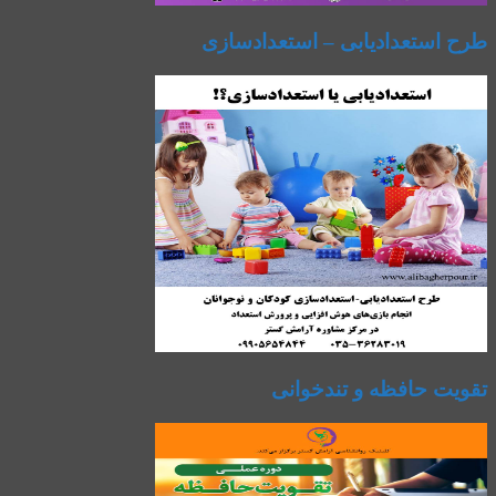
طرح استعدادیابی – استعدادسازی
تقویت حافظه و تندخوانی