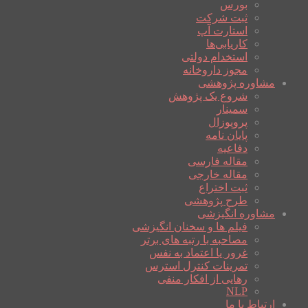
بورس
ثبت شرکت
استارت آپ
کاریابی‌ها
استخدام دولتی
مجوز داروخانه
مشاوره پژوهشی
شروع یک پژوهش
سمینار
پروپوزال
پایان نامه
دفاعیه
مقاله فارسی
مقاله خارجی
ثبت اختراع
طرح پژوهشی
مشاوره انگیزشی
فیلم ها و سخنان انگیزشی
مصاحبه با رتبه های برتر
غرور یا اعتماد به نفس
تمرینات کنترل استرس
رهایی از افکار منفی
NLP
ارتباط با ما