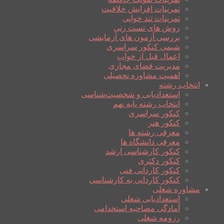
تمرینات افزایش خلاقیت
تمرینات تند خوانی
روش های تست زنی
بررسی آزمون های آزمایشی
شیمی کنکور سراسری
اعمال قبل از خواب
مدیریت فضای مجازی
اهمیت مشاوره تحصیلی
انتخاب رشته
استعدادیابی و شخصیت‌شناسی
انتخاب رشته پایه نهم
کنکور سراسری
کنکور هنر
معرفی رشته ها
معرفی دانشگاه ها
کنکور کارشناسی ارشد
کنکور دکتری
کنکور کاردانی فنی
کنکور کاردانی به کارشناسی
مشاوره شغلی
استعدادیابی شغلی
آمادگی مصاحبه استخدامی
رزومه شغلی