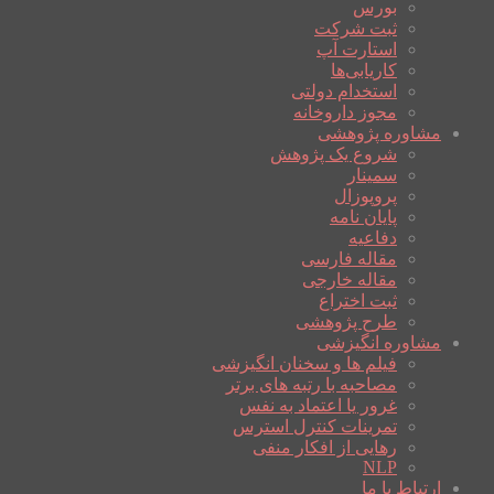
بورس
ثبت شرکت
استارت آپ
کاریابی‌ها
استخدام دولتی
مجوز داروخانه
مشاوره پژوهشی
شروع یک پژوهش
سمینار
پروپوزال
پایان نامه
دفاعیه
مقاله فارسی
مقاله خارجی
ثبت اختراع
طرح پژوهشی
مشاوره انگیزشی
فیلم ها و سخنان انگیزشی
مصاحبه با رتبه های برتر
غرور یا اعتماد به نفس
تمرینات کنترل استرس
رهایی از افکار منفی
NLP
ارتباط با ما