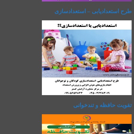
طرح استعدادیابی – استعدادسازی
تقویت حافظه و تندخوانی