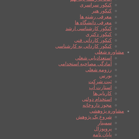
کنکور سراسری
کنکور هنر
معرفی رشته ها
معرفی دانشگاه ها
کنکور کارشناسی ارشد
کنکور دکتری
کنکور کاردانی فنی
کنکور کاردانی به کارشناسی
مشاوره شغلی
استعدادیابی شغلی
آمادگی مصاحبه استخدامی
رزومه شغلی
بورس
ثبت شرکت
استارت آپ
کاریابی‌ها
استخدام دولتی
مجوز داروخانه
مشاوره پژوهشی
شروع یک پژوهش
سمینار
پروپوزال
پایان نامه