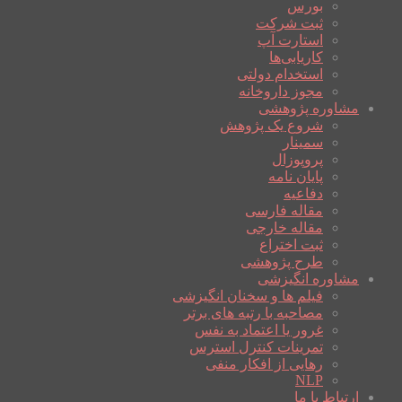
بورس
ثبت شرکت
استارت آپ
کاریابی‌ها
استخدام دولتی
مجوز داروخانه
مشاوره پژوهشی
شروع یک پژوهش
سمینار
پروپوزال
پایان نامه
دفاعیه
مقاله فارسی
مقاله خارجی
ثبت اختراع
طرح پژوهشی
مشاوره انگیزشی
فیلم ها و سخنان انگیزشی
مصاحبه با رتبه های برتر
غرور یا اعتماد به نفس
تمرینات کنترل استرس
رهایی از افکار منفی
NLP
ارتباط با ما