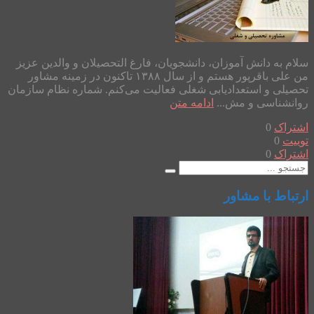
سلام به دانش آموزان، دانشجویان، فارغ التحصیلان و والدین عزیز
من علی باقرپور هستم و از سال ۱۳۸۸ تاکنون در زمینه مشاور
تحصیلی و استعدادیابی شغلی فعالیت می‌کنم. شماره نظام سازمان
روانشناسی و مش...
ادامه متن
اشتراک
0
توییت
0
اشتراک
0
ارتباط با مشاور