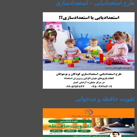
طرح استعدادیابی – استعدادسازی
تقویت حافظه و تندخوانی