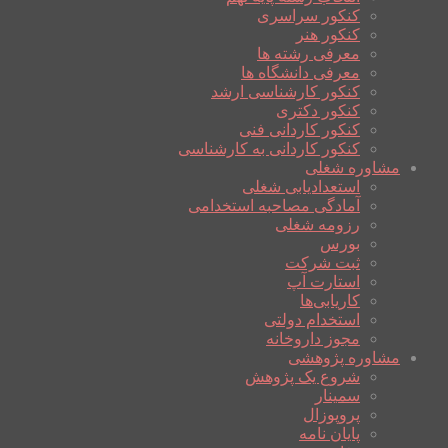
کنکور سراسری
کنکور هنر
معرفی رشته ها
معرفی دانشگاه ها
کنکور کارشناسی ارشد
کنکور دکتری
کنکور کاردانی فنی
کنکور کاردانی به کارشناسی
مشاوره شغلی
استعدادیابی شغلی
آمادگی مصاحبه استخدامی
رزومه شغلی
بورس
ثبت شرکت
استارت آپ
کاریابی‌ها
استخدام دولتی
مجوز داروخانه
مشاوره پژوهشی
شروع یک پژوهش
سمینار
پروپوزال
پایان نامه