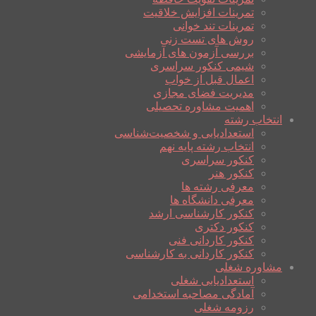
تمرینات افزایش خلاقیت
تمرینات تند خوانی
روش های تست زنی
بررسی آزمون های آزمایشی
شیمی کنکور سراسری
اعمال قبل از خواب
مدیریت فضای مجازی
اهمیت مشاوره تحصیلی
انتخاب رشته
استعدادیابی و شخصیت‌شناسی
انتخاب رشته پایه نهم
کنکور سراسری
کنکور هنر
معرفی رشته ها
معرفی دانشگاه ها
کنکور کارشناسی ارشد
کنکور دکتری
کنکور کاردانی فنی
کنکور کاردانی به کارشناسی
مشاوره شغلی
استعدادیابی شغلی
آمادگی مصاحبه استخدامی
رزومه شغلی