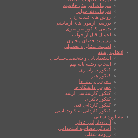
تمرینات افزایش خلاقیت
تمرینات تند خوانی
روش های تست زنی
بررسی آزمون های آزمایشی
شیمی کنکور سراسری
اعمال قبل از خواب
مدیریت فضای مجازی
اهمیت مشاوره تحصیلی
انتخاب رشته
استعدادیابی و شخصیت‌شناسی
انتخاب رشته پایه نهم
کنکور سراسری
کنکور هنر
معرفی رشته ها
معرفی دانشگاه ها
کنکور کارشناسی ارشد
کنکور دکتری
کنکور کاردانی فنی
کنکور کاردانی به کارشناسی
مشاوره شغلی
استعدادیابی شغلی
آمادگی مصاحبه استخدامی
رزومه شغلی