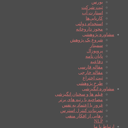
بورس
ثبت شرکت
استارت آپ
کاریابی‌ها
استخدام دولتی
مجوز داروخانه
مشاوره پژوهشی
شروع یک پژوهش
سمینار
پروپوزال
پایان نامه
دفاعیه
مقاله فارسی
مقاله خارجی
ثبت اختراع
طرح پژوهشی
مشاوره انگیزشی
فیلم ها و سخنان انگیزشی
مصاحبه با رتبه های برتر
غرور یا اعتماد به نفس
تمرینات کنترل استرس
رهایی از افکار منفی
NLP
ارتباط با ما