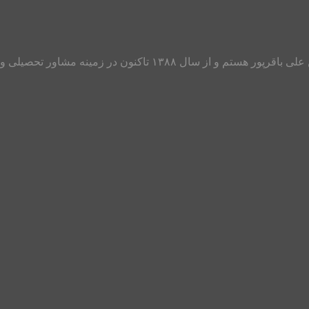
سلام به دانش آموزان، دانشجویان، فارغ التحصیلان و والدین عزیز من عل