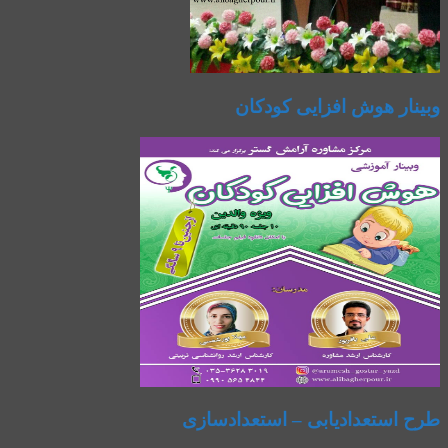
وبینار هوش افزایی کودکان
طرح استعدادیابی – استعدادسازی