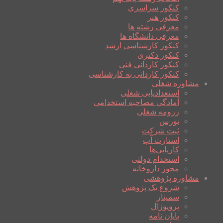
کنکور سراسری
کنکور هنر
معرفی رشته ها
معرفی دانشگاه ها
کنکور کارشناسی ارشد
کنکور دکتری
کنکور کاردانی فنی
کنکور کاردانی به کارشناسی
مشاوره شغلی
استعدادیابی شغلی
آمادگی مصاحبه استخدامی
رزومه شغلی
بورس
ثبت شرکت
استارت آپ
کاریابی‌ها
استخدام دولتی
مجوز داروخانه
مشاوره پژوهشی
شروع یک پژوهش
سمینار
پروپوزال
پایان نامه