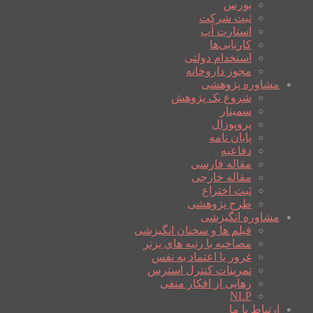
بورس
ثبت شرکت
استارت آپ
کاریابی‌ها
استخدام دولتی
مجوز داروخانه
مشاوره پژوهشی
شروع یک پژوهش
سمینار
پروپوزال
پایان نامه
دفاعیه
مقاله فارسی
مقاله خارجی
ثبت اختراع
طرح پژوهشی
مشاوره انگیزشی
فیلم ها و سخنان انگیزشی
مصاحبه با رتبه های برتر
غرور یا اعتماد به نفس
تمرینات کنترل استرس
رهایی از افکار منفی
NLP
ارتباط با ما