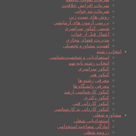
تمرینات افزایش خلاقیت
تمرینات تند خوانی
روش های تست زنی
بررسی آزمون های آزمایشی
شیمی کنکور سراسری
اعمال قبل از خواب
مدیریت فضای مجازی
اهمیت مشاوره تحصیلی
انتخاب رشته
استعدادیابی و شخصیت‌شناسی
انتخاب رشته پایه نهم
کنکور سراسری
کنکور هنر
معرفی رشته ها
معرفی دانشگاه ها
کنکور کارشناسی ارشد
کنکور دکتری
کنکور کاردانی فنی
کنکور کاردانی به کارشناسی
مشاوره شغلی
استعدادیابی شغلی
آمادگی مصاحبه استخدامی
رزومه شغلی