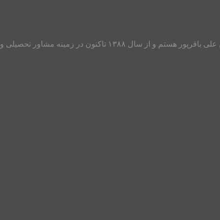
سلام به دانش آموزان، دانشجویان، فارغ التحصیلان و والدین عزیز من عل