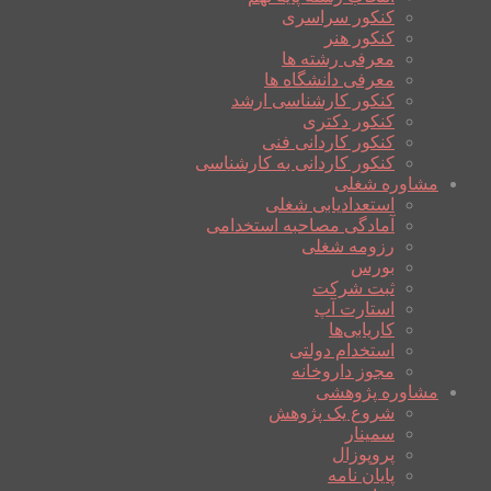
کنکور سراسری
کنکور هنر
معرفی رشته ها
معرفی دانشگاه ها
کنکور کارشناسی ارشد
کنکور دکتری
کنکور کاردانی فنی
کنکور کاردانی به کارشناسی
مشاوره شغلی
استعدادیابی شغلی
آمادگی مصاحبه استخدامی
رزومه شغلی
بورس
ثبت شرکت
استارت آپ
کاریابی‌ها
استخدام دولتی
مجوز داروخانه
مشاوره پژوهشی
شروع یک پژوهش
سمینار
پروپوزال
پایان نامه