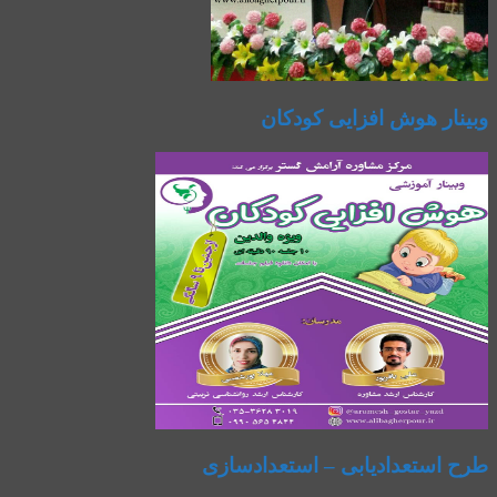
وبینار هوش افزایی کودکان
طرح استعدادیابی – استعدادسازی