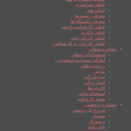
کنکور سراسری
کنکور هنر
معرفی رشته ها
معرفی دانشگاه ها
کنکور کارشناسی ارشد
کنکور دکتری
کنکور کاردانی فنی
کنکور کاردانی به کارشناسی
مشاوره شغلی
استعدادیابی شغلی
آمادگی مصاحبه استخدامی
رزومه شغلی
بورس
ثبت شرکت
استارت آپ
کاریابی‌ها
استخدام دولتی
مجوز داروخانه
مشاوره پژوهشی
شروع یک پژوهش
سمینار
پروپوزال
پایان نامه