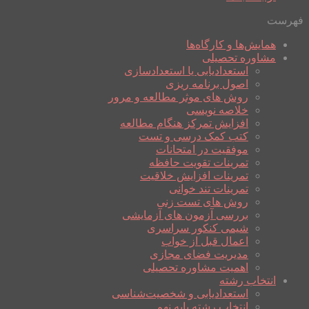
فهرست
همایش‌ها و کارگاه‌ها
مشاوره تحصیلی
استعدادیابی یا استعدادسازی
اصول برنامه ریزی
روش های موثر مطالعه و مرور
خلاصه نویسی
افزایش تمرکز هنگام مطالعه
کتب کمک درسی و تست
موفقیت در امتحانات
تمرینات تقویت حافظه
تمرینات افزایش خلاقیت
تمرینات تند خوانی
روش های تست زنی
بررسی آزمون های آزمایشی
شیمی کنکور سراسری
اعمال قبل از خواب
مدیریت فضای مجازی
اهمیت مشاوره تحصیلی
انتخاب رشته
استعدادیابی و شخصیت‌شناسی
انتخاب رشته پایه نهم