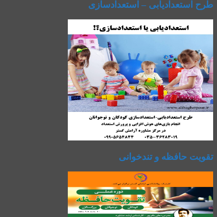
طرح استعدادیابی – استعدادسازی
تقویت حافظه و تندخوانی