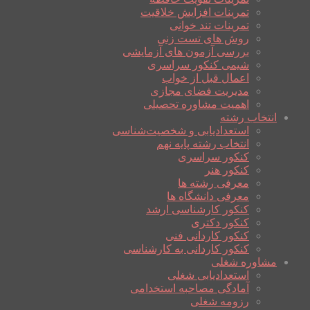
تمرینات افزایش خلاقیت
تمرینات تند خوانی
روش های تست زنی
بررسی آزمون های آزمایشی
شیمی کنکور سراسری
اعمال قبل از خواب
مدیریت فضای مجازی
اهمیت مشاوره تحصیلی
انتخاب رشته
استعدادیابی و شخصیت‌شناسی
انتخاب رشته پایه نهم
کنکور سراسری
کنکور هنر
معرفی رشته ها
معرفی دانشگاه ها
کنکور کارشناسی ارشد
کنکور دکتری
کنکور کاردانی فنی
کنکور کاردانی به کارشناسی
مشاوره شغلی
استعدادیابی شغلی
آمادگی مصاحبه استخدامی
رزومه شغلی