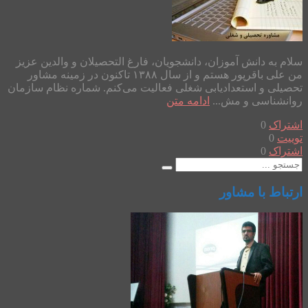
سلام به دانش آموزان، دانشجویان، فارغ التحصیلان و والدین عزیز
من علی باقرپور هستم و از سال ۱۳۸۸ تاکنون در زمینه مشاور
تحصیلی و استعدادیابی شغلی فعالیت می‌کنم. شماره نظام سازمان
روانشناسی و مش...
ادامه متن
اشتراک
0
توییت
0
اشتراک
0
ارتباط با مشاور