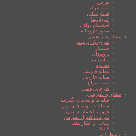
بورس
ثبت شرکت
استارت آپ
کاریابی‌ها
استخدام دولتی
مجوز داروخانه
مشاوره پژوهشی
شروع یک پژوهش
سمینار
پروپوزال
پایان نامه
دفاعیه
مقاله فارسی
مقاله خارجی
ثبت اختراع
طرح پژوهشی
مشاوره انگیزشی
فیلم ها و سخنان انگیزشی
مصاحبه با رتبه های برتر
غرور یا اعتماد به نفس
تمرینات کنترل استرس
رهایی از افکار منفی
NLP
ارتباط با ما