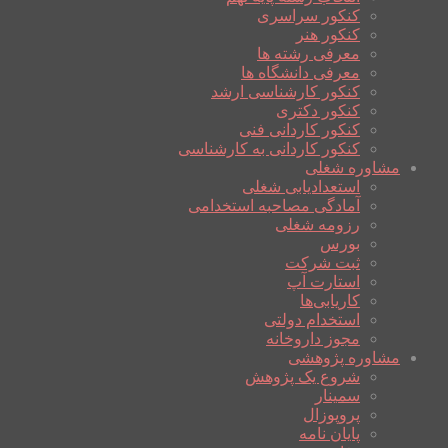
کنکور سراسری
کنکور هنر
معرفی رشته ها
معرفی دانشگاه ها
کنکور کارشناسی ارشد
کنکور دکتری
کنکور کاردانی فنی
کنکور کاردانی به کارشناسی
مشاوره شغلی
استعدادیابی شغلی
آمادگی مصاحبه استخدامی
رزومه شغلی
بورس
ثبت شرکت
استارت آپ
کاریابی‌ها
استخدام دولتی
مجوز داروخانه
مشاوره پژوهشی
شروع یک پژوهش
سمینار
پروپوزال
پایان نامه