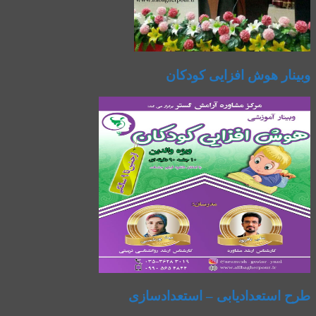
وبینار هوش افزایی کودکان
طرح استعدادیابی – استعدادسازی