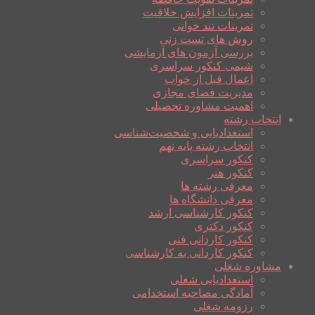
تمرینات افزایش خلاقیت
تمرینات تند خوانی
روش های تست زنی
بررسی آزمون های آزمایشی
شیمی کنکور سراسری
اعمال قبل از خواب
مدیریت فضای مجازی
اهمیت مشاوره تحصیلی
انتخاب رشته
استعدادیابی و شخصیت‌شناسی
انتخاب رشته پایه نهم
کنکور سراسری
کنکور هنر
معرفی رشته ها
معرفی دانشگاه ها
کنکور کارشناسی ارشد
کنکور دکتری
کنکور کاردانی فنی
کنکور کاردانی به کارشناسی
مشاوره شغلی
استعدادیابی شغلی
آمادگی مصاحبه استخدامی
رزومه شغلی