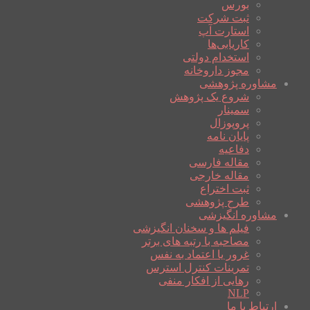
بورس
ثبت شرکت
استارت آپ
کاریابی‌ها
استخدام دولتی
مجوز داروخانه
مشاوره پژوهشی
شروع یک پژوهش
سمینار
پروپوزال
پایان نامه
دفاعیه
مقاله فارسی
مقاله خارجی
ثبت اختراع
طرح پژوهشی
مشاوره انگیزشی
فیلم ها و سخنان انگیزشی
مصاحبه با رتبه های برتر
غرور یا اعتماد به نفس
تمرینات کنترل استرس
رهایی از افکار منفی
NLP
ارتباط با ما