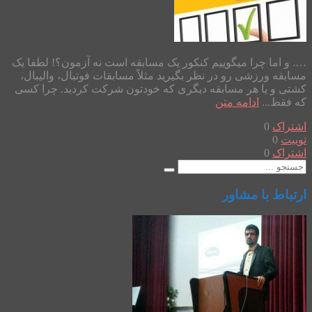
…. و اما چرا میگوییم کنکور یک مسابقه است نه آزمون؟! لطفا یک
مسابقه ورزشی رو در نظر بگیرید مثلاً مسابقات فوتبال، والیبال،
کشتی و یا هر مسابقه دیگری که خودتون شرکت کردید. چرا کسی
که فقط...
ادامه متن
اشتراک
0
توییت
0
اشتراک
0
ارتباط با مشاور