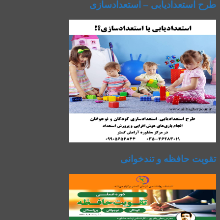
طرح استعدادیابی – استعدادسازی
تقویت حافظه و تندخوانی