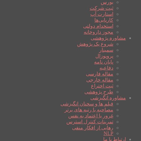
بورس
ثبت شرکت
استارت آپ
کاریابی‌ها
استخدام دولتی
مجوز داروخانه
مشاوره پژوهشی
شروع یک پژوهش
سمینار
پروپوزال
پایان نامه
دفاعیه
مقاله فارسی
مقاله خارجی
ثبت اختراع
طرح پژوهشی
مشاوره انگیزشی
فیلم ها و سخنان انگیزشی
مصاحبه با رتبه های برتر
غرور یا اعتماد به نفس
تمرینات کنترل استرس
رهایی از افکار منفی
NLP
ارتباط با ما