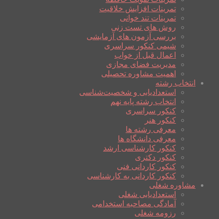
تمرینات افزایش خلاقیت
تمرینات تند خوانی
روش های تست زنی
بررسی آزمون های آزمایشی
شیمی کنکور سراسری
اعمال قبل از خواب
مدیریت فضای مجازی
اهمیت مشاوره تحصیلی
انتخاب رشته
استعدادیابی و شخصیت‌شناسی
انتخاب رشته پایه نهم
کنکور سراسری
کنکور هنر
معرفی رشته ها
معرفی دانشگاه ها
کنکور کارشناسی ارشد
کنکور دکتری
کنکور کاردانی فنی
کنکور کاردانی به کارشناسی
مشاوره شغلی
استعدادیابی شغلی
آمادگی مصاحبه استخدامی
رزومه شغلی