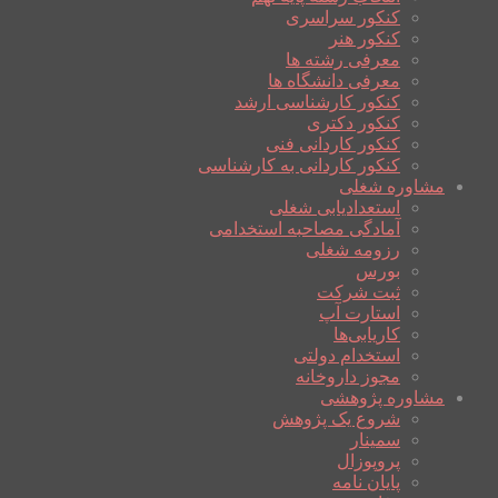
کنکور سراسری
کنکور هنر
معرفی رشته ها
معرفی دانشگاه ها
کنکور کارشناسی ارشد
کنکور دکتری
کنکور کاردانی فنی
کنکور کاردانی به کارشناسی
مشاوره شغلی
استعدادیابی شغلی
آمادگی مصاحبه استخدامی
رزومه شغلی
بورس
ثبت شرکت
استارت آپ
کاریابی‌ها
استخدام دولتی
مجوز داروخانه
مشاوره پژوهشی
شروع یک پژوهش
سمینار
پروپوزال
پایان نامه