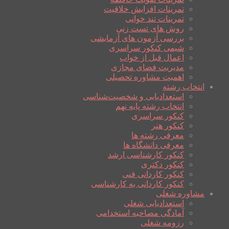
تمرینات افزایش خلاقیت
تمرینات تند خوانی
روش های تست زنی
بررسی آزمون های آزمایشی
شیمی کنکور سراسری
اعمال قبل از خواب
مدیریت فضای مجازی
اهمیت مشاوره تحصیلی
انتخاب رشته
استعدادیابی و شخصیت‌شناسی
انتخاب رشته پایه نهم
کنکور سراسری
کنکور هنر
معرفی رشته ها
معرفی دانشگاه ها
کنکور کارشناسی ارشد
کنکور دکتری
کنکور کاردانی فنی
کنکور کاردانی به کارشناسی
مشاوره شغلی
استعدادیابی شغلی
آمادگی مصاحبه استخدامی
رزومه شغلی