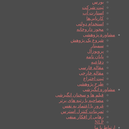
بورس
ثبت شرکت
استارت آپ
کاریابی‌ها
استخدام دولتی
مجوز داروخانه
مشاوره پژوهشی
شروع یک پژوهش
سمینار
پروپوزال
پایان نامه
دفاعیه
مقاله فارسی
مقاله خارجی
ثبت اختراع
طرح پژوهشی
مشاوره انگیزشی
فیلم ها و سخنان انگیزشی
مصاحبه با رتبه های برتر
غرور یا اعتماد به نفس
تمرینات کنترل استرس
رهایی از افکار منفی
NLP
ارتباط با ما