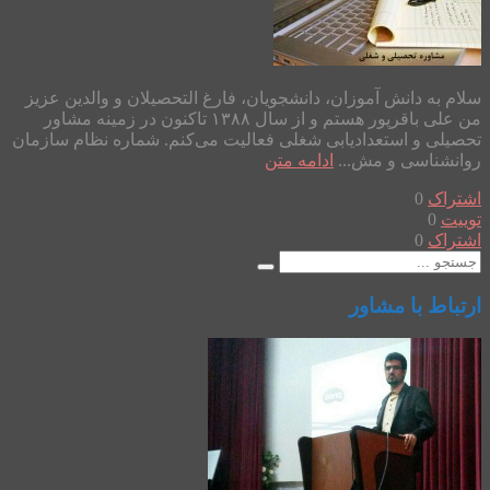
سلام به دانش آموزان، دانشجویان، فارغ التحصیلان و والدین عزیز
من علی باقرپور هستم و از سال ۱۳۸۸ تاکنون در زمینه مشاور
تحصیلی و استعدادیابی شغلی فعالیت می‌کنم. شماره نظام سازمان
روانشناسی و مش...
ادامه متن
اشتراک
0
توییت
0
اشتراک
0
ارتباط با مشاور