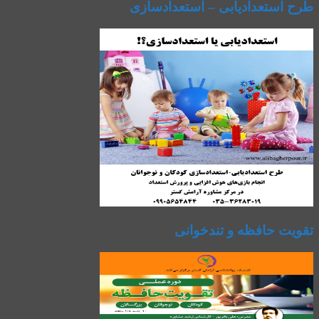
طرح استعدادیابی – استعدادسازی
تقویت حافظه و تندخوانی