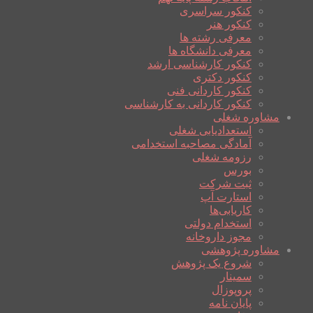
کنکور سراسری
کنکور هنر
معرفی رشته ها
معرفی دانشگاه ها
کنکور کارشناسی ارشد
کنکور دکتری
کنکور کاردانی فنی
کنکور کاردانی به کارشناسی
مشاوره شغلی
استعدادیابی شغلی
آمادگی مصاحبه استخدامی
رزومه شغلی
بورس
ثبت شرکت
استارت آپ
کاریابی‌ها
استخدام دولتی
مجوز داروخانه
مشاوره پژوهشی
شروع یک پژوهش
سمینار
پروپوزال
پایان نامه