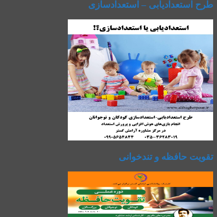
طرح استعدادیابی – استعدادسازی
تقویت حافظه و تندخوانی