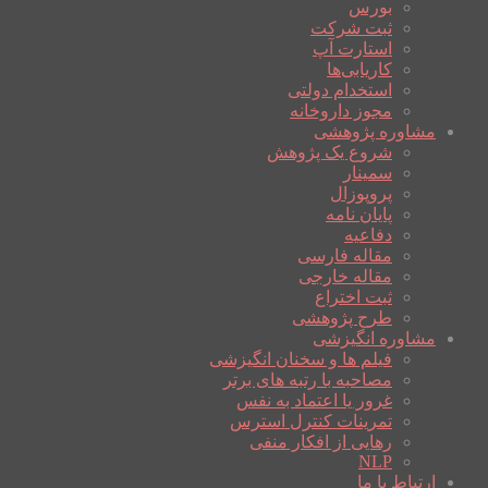
بورس
ثبت شرکت
استارت آپ
کاریابی‌ها
استخدام دولتی
مجوز داروخانه
مشاوره پژوهشی
شروع یک پژوهش
سمینار
پروپوزال
پایان نامه
دفاعیه
مقاله فارسی
مقاله خارجی
ثبت اختراع
طرح پژوهشی
مشاوره انگیزشی
فیلم ها و سخنان انگیزشی
مصاحبه با رتبه های برتر
غرور یا اعتماد به نفس
تمرینات کنترل استرس
رهایی از افکار منفی
NLP
ارتباط با ما