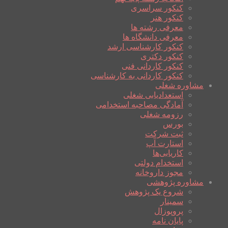
کنکور سراسری
کنکور هنر
معرفی رشته ها
معرفی دانشگاه ها
کنکور کارشناسی ارشد
کنکور دکتری
کنکور کاردانی فنی
کنکور کاردانی به کارشناسی
مشاوره شغلی
استعدادیابی شغلی
آمادگی مصاحبه استخدامی
رزومه شغلی
بورس
ثبت شرکت
استارت آپ
کاریابی‌ها
استخدام دولتی
مجوز داروخانه
مشاوره پژوهشی
شروع یک پژوهش
سمینار
پروپوزال
پایان نامه