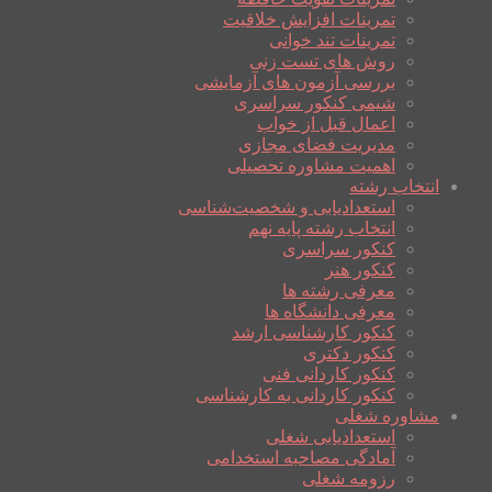
تمرینات افزایش خلاقیت
تمرینات تند خوانی
روش های تست زنی
بررسی آزمون های آزمایشی
شیمی کنکور سراسری
اعمال قبل از خواب
مدیریت فضای مجازی
اهمیت مشاوره تحصیلی
انتخاب رشته
استعدادیابی و شخصیت‌شناسی
انتخاب رشته پایه نهم
کنکور سراسری
کنکور هنر
معرفی رشته ها
معرفی دانشگاه ها
کنکور کارشناسی ارشد
کنکور دکتری
کنکور کاردانی فنی
کنکور کاردانی به کارشناسی
مشاوره شغلی
استعدادیابی شغلی
آمادگی مصاحبه استخدامی
رزومه شغلی