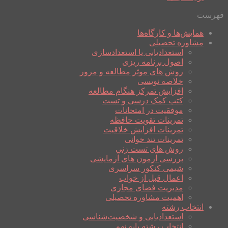
فهرست
همایش‌ها و کارگاه‌ها
مشاوره تحصیلی
استعدادیابی یا استعدادسازی
اصول برنامه ریزی
روش های موثر مطالعه و مرور
خلاصه نویسی
افزایش تمرکز هنگام مطالعه
کتب کمک درسی و تست
موفقیت در امتحانات
تمرینات تقویت حافظه
تمرینات افزایش خلاقیت
تمرینات تند خوانی
روش های تست زنی
بررسی آزمون های آزمایشی
شیمی کنکور سراسری
اعمال قبل از خواب
مدیریت فضای مجازی
اهمیت مشاوره تحصیلی
انتخاب رشته
استعدادیابی و شخصیت‌شناسی
انتخاب رشته پایه نهم