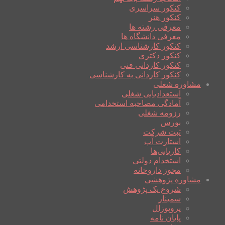
کنکور سراسری
کنکور هنر
معرفی رشته ها
معرفی دانشگاه ها
کنکور کارشناسی ارشد
کنکور دکتری
کنکور کاردانی فنی
کنکور کاردانی به کارشناسی
مشاوره شغلی
استعدادیابی شغلی
آمادگی مصاحبه استخدامی
رزومه شغلی
بورس
ثبت شرکت
استارت آپ
کاریابی‌ها
استخدام دولتی
مجوز داروخانه
مشاوره پژوهشی
شروع یک پژوهش
سمینار
پروپوزال
پایان نامه