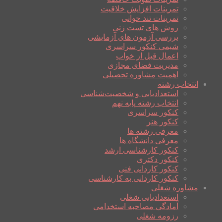
تمرینات افزایش خلاقیت
تمرینات تند خوانی
روش های تست زنی
بررسی آزمون های آزمایشی
شیمی کنکور سراسری
اعمال قبل از خواب
مدیریت فضای مجازی
اهمیت مشاوره تحصیلی
انتخاب رشته
استعدادیابی و شخصیت‌شناسی
انتخاب رشته پایه نهم
کنکور سراسری
کنکور هنر
معرفی رشته ها
معرفی دانشگاه ها
کنکور کارشناسی ارشد
کنکور دکتری
کنکور کاردانی فنی
کنکور کاردانی به کارشناسی
مشاوره شغلی
استعدادیابی شغلی
آمادگی مصاحبه استخدامی
رزومه شغلی