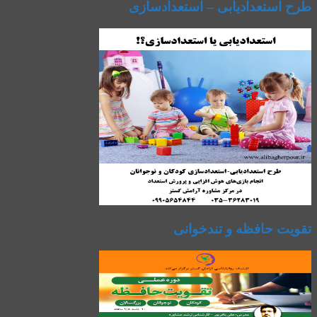
طرح استعدادیابی – استعدادسازی
تقویت حافظه و تندخوانی