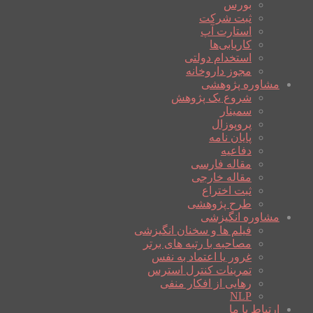
بورس
ثبت شرکت
استارت آپ
کاریابی‌ها
استخدام دولتی
مجوز داروخانه
مشاوره پژوهشی
شروع یک پژوهش
سمینار
پروپوزال
پایان نامه
دفاعیه
مقاله فارسی
مقاله خارجی
ثبت اختراع
طرح پژوهشی
مشاوره انگیزشی
فیلم ها و سخنان انگیزشی
مصاحبه با رتبه های برتر
غرور یا اعتماد به نفس
تمرینات کنترل استرس
رهایی از افکار منفی
NLP
ارتباط با ما