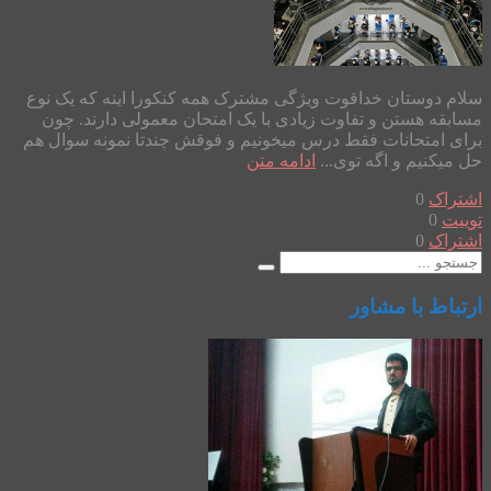
سلام دوستان خداقوت ویژگی مشترک همه کنکورا اینه که یک نوع
مسابقه هستن و تفاوت زیادی با یک امتحان معمولی دارند. چون
برای امتحانات فقط درس میخونیم و فوقش چندتا نمونه سوال هم
حل میکنیم و اگه توی...
ادامه متن
اشتراک
0
توییت
0
اشتراک
0
ارتباط با مشاور