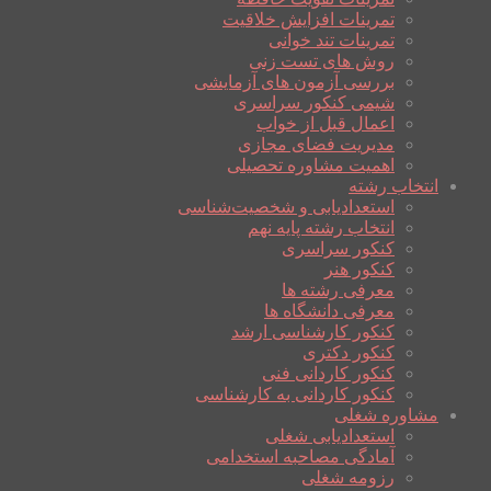
تمرینات افزایش خلاقیت
تمرینات تند خوانی
روش های تست زنی
بررسی آزمون های آزمایشی
شیمی کنکور سراسری
اعمال قبل از خواب
مدیریت فضای مجازی
اهمیت مشاوره تحصیلی
انتخاب رشته
استعدادیابی و شخصیت‌شناسی
انتخاب رشته پایه نهم
کنکور سراسری
کنکور هنر
معرفی رشته ها
معرفی دانشگاه ها
کنکور کارشناسی ارشد
کنکور دکتری
کنکور کاردانی فنی
کنکور کاردانی به کارشناسی
مشاوره شغلی
استعدادیابی شغلی
آمادگی مصاحبه استخدامی
رزومه شغلی