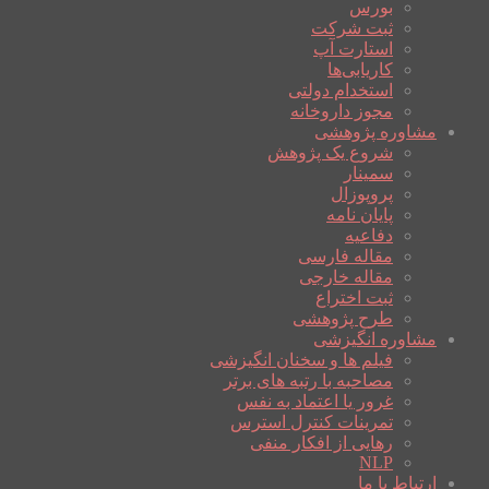
بورس
ثبت شرکت
استارت آپ
کاریابی‌ها
استخدام دولتی
مجوز داروخانه
مشاوره پژوهشی
شروع یک پژوهش
سمینار
پروپوزال
پایان نامه
دفاعیه
مقاله فارسی
مقاله خارجی
ثبت اختراع
طرح پژوهشی
مشاوره انگیزشی
فیلم ها و سخنان انگیزشی
مصاحبه با رتبه های برتر
غرور یا اعتماد به نفس
تمرینات کنترل استرس
رهایی از افکار منفی
NLP
ارتباط با ما