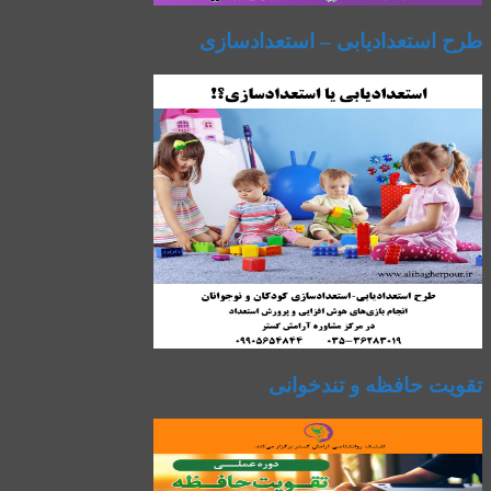
طرح استعدادیابی – استعدادسازی
تقویت حافظه و تندخوانی