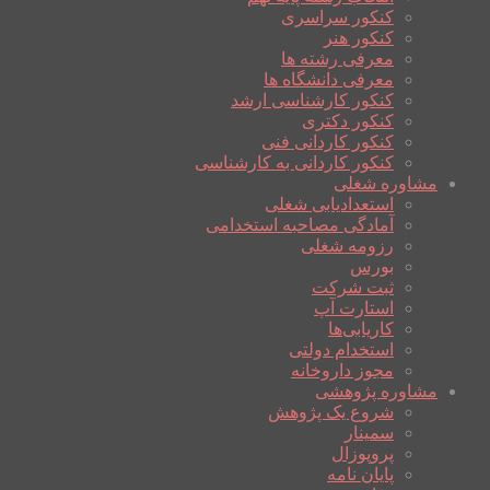
کنکور سراسری
کنکور هنر
معرفی رشته ها
معرفی دانشگاه ها
کنکور کارشناسی ارشد
کنکور دکتری
کنکور کاردانی فنی
کنکور کاردانی به کارشناسی
مشاوره شغلی
استعدادیابی شغلی
آمادگی مصاحبه استخدامی
رزومه شغلی
بورس
ثبت شرکت
استارت آپ
کاریابی‌ها
استخدام دولتی
مجوز داروخانه
مشاوره پژوهشی
شروع یک پژوهش
سمینار
پروپوزال
پایان نامه