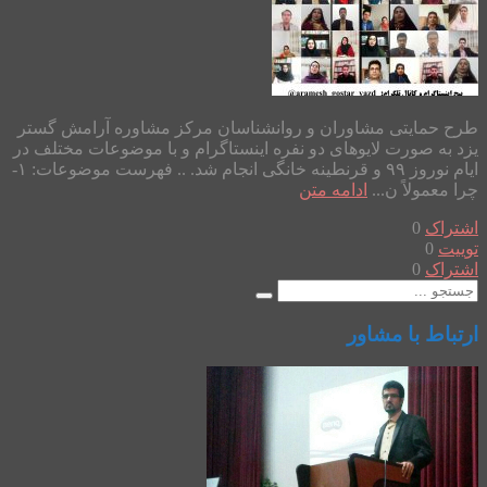
طرح حمایتی مشاوران و روانشناسان مرکز مشاوره آرامش گستر
یزد به صورت لایوهای دو نفره اینستاگرام و با موضوعات مختلف در
ایام نوروز ۹۹ و قرنطینه خانگی انجام شد. .. فهرست موضوعات: ۱-
چرا معمولاً ن...
ادامه متن
اشتراک
0
توییت
0
اشتراک
0
ارتباط با مشاور