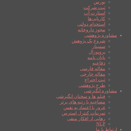
بورس
ثبت شرکت
استارت آپ
کاریابی‌ها
استخدام دولتی
مجوز داروخانه
مشاوره پژوهشی
شروع یک پژوهش
سمینار
پروپوزال
پایان نامه
دفاعیه
مقاله فارسی
مقاله خارجی
ثبت اختراع
طرح پژوهشی
مشاوره انگیزشی
فیلم ها و سخنان انگیزشی
مصاحبه با رتبه های برتر
غرور یا اعتماد به نفس
تمرینات کنترل استرس
رهایی از افکار منفی
NLP
ارتباط با ما