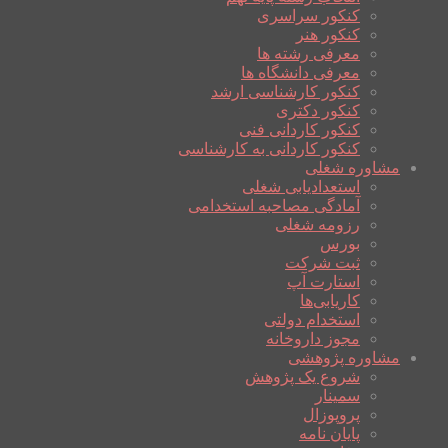
کنکور سراسری
کنکور هنر
معرفی رشته ها
معرفی دانشگاه ها
کنکور کارشناسی ارشد
کنکور دکتری
کنکور کاردانی فنی
کنکور کاردانی به کارشناسی
مشاوره شغلی
استعدادیابی شغلی
آمادگی مصاحبه استخدامی
رزومه شغلی
بورس
ثبت شرکت
استارت آپ
کاریابی‌ها
استخدام دولتی
مجوز داروخانه
مشاوره پژوهشی
شروع یک پژوهش
سمینار
پروپوزال
پایان نامه