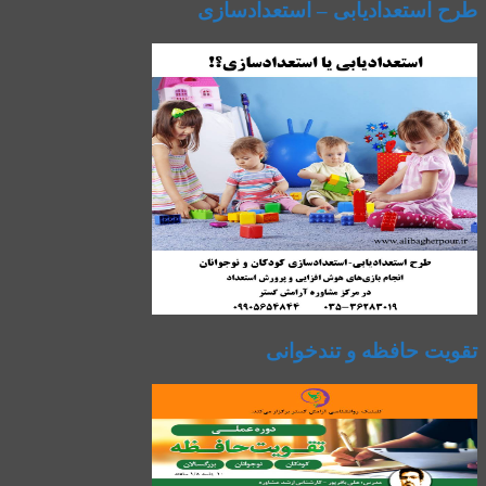
طرح استعدادیابی – استعدادسازی
تقویت حافظه و تندخوانی