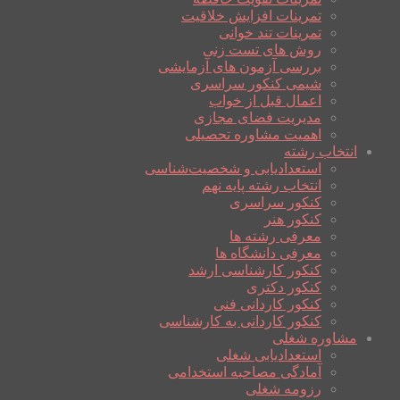
تمرینات افزایش خلاقیت
تمرینات تند خوانی
روش های تست زنی
بررسی آزمون های آزمایشی
شیمی کنکور سراسری
اعمال قبل از خواب
مدیریت فضای مجازی
اهمیت مشاوره تحصیلی
انتخاب رشته
استعدادیابی و شخصیت‌شناسی
انتخاب رشته پایه نهم
کنکور سراسری
کنکور هنر
معرفی رشته ها
معرفی دانشگاه ها
کنکور کارشناسی ارشد
کنکور دکتری
کنکور کاردانی فنی
کنکور کاردانی به کارشناسی
مشاوره شغلی
استعدادیابی شغلی
آمادگی مصاحبه استخدامی
رزومه شغلی