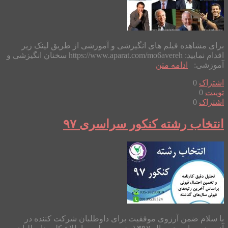
برای مشاهده فیلم های انگیزشی و آموزشی از طریق لینک زیر
اقدام نمایید: https://www.aparat.com/mo6avereh سخنان انگیزشی و
آموزشی:
ادامه متن
اشتراک
0
توییت
0
اشتراک
0
انتخاب رشته کنکور سراسری ۹۷
با سلام ضمن آرزوی موفقیت برای داوطلبان شرکت کننده در