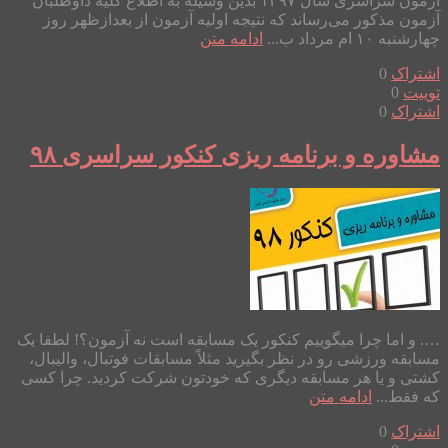
آزمون سراسری سال ۱۳۹۷ بدین وسیله به اطلاع کلیه داوطلبان
آزمون مذکور می‌رساند که نتیجه اولیه آزمون از بعدازظهر روز
چهار‌شنبه ۱۰ ام مرداد ب...
ادامه متن
اشتراک
0
توییت
0
اشتراک
0
مشاوره و برنامه ریزی کنکور سراسری ۹۸
…. و اما چرا میگوییم کنکور یک مسابقه است نه آزمون؟! لطفا یک
مسابقه ورزشی رو در نظر بگیرید مثلاً مسابقات فوتبال، والیبال،
کشتی و یا هر مسابقه دیگری که خودتون شرکت کردید. چرا کسی
که فقط...
ادامه متن
اشتراک
0