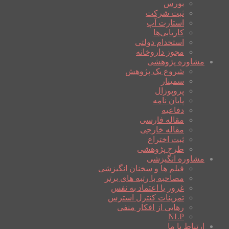
بورس
ثبت شرکت
استارت آپ
کاریابی‌ها
استخدام دولتی
مجوز داروخانه
مشاوره پژوهشی
شروع یک پژوهش
سمینار
پروپوزال
پایان نامه
دفاعیه
مقاله فارسی
مقاله خارجی
ثبت اختراع
طرح پژوهشی
مشاوره انگیزشی
فیلم ها و سخنان انگیزشی
مصاحبه با رتبه های برتر
غرور یا اعتماد به نفس
تمرینات کنترل استرس
رهایی از افکار منفی
NLP
ارتباط با ما