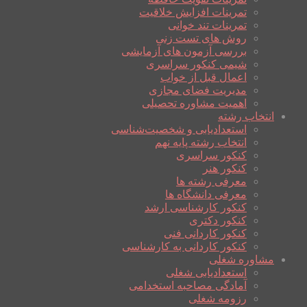
تمرینات افزایش خلاقیت
تمرینات تند خوانی
روش های تست زنی
بررسی آزمون های آزمایشی
شیمی کنکور سراسری
اعمال قبل از خواب
مدیریت فضای مجازی
اهمیت مشاوره تحصیلی
انتخاب رشته
استعدادیابی و شخصیت‌شناسی
انتخاب رشته پایه نهم
کنکور سراسری
کنکور هنر
معرفی رشته ها
معرفی دانشگاه ها
کنکور کارشناسی ارشد
کنکور دکتری
کنکور کاردانی فنی
کنکور کاردانی به کارشناسی
مشاوره شغلی
استعدادیابی شغلی
آمادگی مصاحبه استخدامی
رزومه شغلی