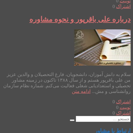
توییت
0
اشتراک
0
درباره علی باقرپور و نحوه مشاوره
سلام به دانش آموزان، دانشجویان، فارغ التحصیلان و والدین عزیز
من علی باقرپور هستم و از سال ۱۳۸۸ تاکنون در زمینه مشاور
تحصیلی و استعدادیابی شغلی فعالیت می‌کنم. شماره نظام سازمان
روانشناسی و مش...
ادامه متن
اشتراک
0
توییت
0
اشتراک
0
ارتباط با مشاور