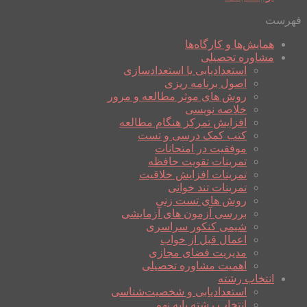
فهرست
همایش‌ها و کارگاه‌ها
مشاوره تحصیلی
استعدادیابی یا استعدادسازی
اصول برنامه ریزی
روش های موثر مطالعه و مرور
خلاصه نویسی
افزایش تمرکز هنگام مطالعه
کتب کمک درسی و تست
موفقیت در امتحانات
تمرینات تقویت حافظه
تمرینات افزایش خلاقیت
تمرینات تند خوانی
روش های تست زنی
بررسی آزمون های آزمایشی
شیمی کنکور سراسری
اعمال قبل از خواب
مدیریت فضای مجازی
اهمیت مشاوره تحصیلی
انتخاب رشته
استعدادیابی و شخصیت‌شناسی
انتخاب رشته پایه نهم