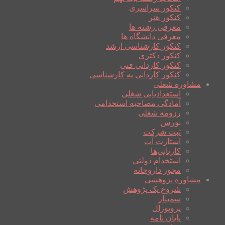
کنکور سراسری
کنکور هنر
معرفی رشته ها
معرفی دانشگاه ها
کنکور کارشناسی ارشد
کنکور دکتری
کنکور کاردانی فنی
کنکور کاردانی به کارشناسی
مشاوره شغلی
استعدادیابی شغلی
آمادگی مصاحبه استخدامی
رزومه شغلی
بورس
ثبت شرکت
استارت آپ
کاریابی‌ها
استخدام دولتی
مجوز داروخانه
مشاوره پژوهشی
شروع یک پژوهش
سمینار
پروپوزال
پایان نامه