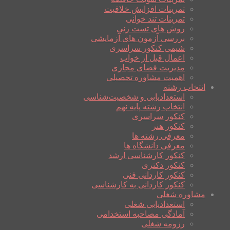
تمرینات افزایش خلاقیت
تمرینات تند خوانی
روش های تست زنی
بررسی آزمون های آزمایشی
شیمی کنکور سراسری
اعمال قبل از خواب
مدیریت فضای مجازی
اهمیت مشاوره تحصیلی
انتخاب رشته
استعدادیابی و شخصیت‌شناسی
انتخاب رشته پایه نهم
کنکور سراسری
کنکور هنر
معرفی رشته ها
معرفی دانشگاه ها
کنکور کارشناسی ارشد
کنکور دکتری
کنکور کاردانی فنی
کنکور کاردانی به کارشناسی
مشاوره شغلی
استعدادیابی شغلی
آمادگی مصاحبه استخدامی
رزومه شغلی