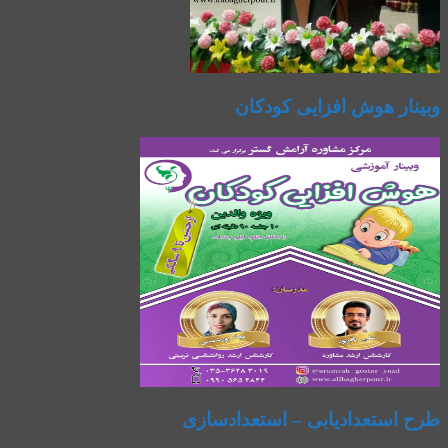
وبینار هوش افزایی کودکان
طرح استعدادیابی – استعدادسازی