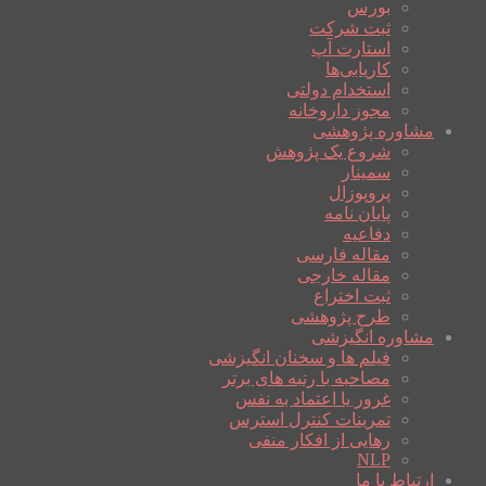
بورس
ثبت شرکت
استارت آپ
کاریابی‌ها
استخدام دولتی
مجوز داروخانه
مشاوره پژوهشی
شروع یک پژوهش
سمینار
پروپوزال
پایان نامه
دفاعیه
مقاله فارسی
مقاله خارجی
ثبت اختراع
طرح پژوهشی
مشاوره انگیزشی
فیلم ها و سخنان انگیزشی
مصاحبه با رتبه های برتر
غرور یا اعتماد به نفس
تمرینات کنترل استرس
رهایی از افکار منفی
NLP
ارتباط با ما