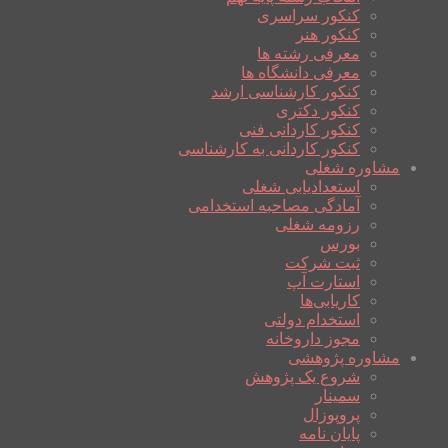
کنکور سراسری
کنکور هنر
معرفی رشته ها
معرفی دانشگاه ها
کنکور کارشناسی ارشد
کنکور دکتری
کنکور کاردانی فنی
کنکور کاردانی به کارشناسی
مشاوره شغلی
استعدادیابی شغلی
آمادگی مصاحبه استخدامی
رزومه شغلی
بورس
ثبت شرکت
استارت آپ
کاریابی‌ها
استخدام دولتی
مجوز داروخانه
مشاوره پژوهشی
شروع یک پژوهش
سمینار
پروپوزال
پایان نامه