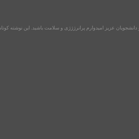
انشجویان عزیز امیدوارم پرانرژژژی و سلامت باشید. این نوشته کوتاه