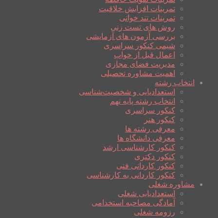
تمرینات افزایش خلاقیت
تمرینات تند خوانی
روش های تست زنی
بررسی آزمون های آزمایشی
شیمی کنکور سراسری
اعمال قبل از خواب
مدیریت فضای مجازی
اهمیت مشاوره تحصیلی
انتخاب رشته
استعدادیابی و شخصیت‌شناسی
انتخاب رشته پایه نهم
کنکور سراسری
کنکور هنر
معرفی رشته ها
معرفی دانشگاه ها
کنکور کارشناسی ارشد
کنکور دکتری
کنکور کاردانی فنی
کنکور کاردانی به کارشناسی
مشاوره شغلی
استعدادیابی شغلی
آمادگی مصاحبه استخدامی
رزومه شغلی