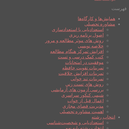
فهرست
همایش‌ها و کارگاه‌ها
مشاوره تحصیلی
استعدادیابی یا استعدادسازی
اصول برنامه ریزی
روش های موثر مطالعه و مرور
خلاصه نویسی
افزایش تمرکز هنگام مطالعه
کتب کمک درسی و تست
موفقیت در امتحانات
تمرینات تقویت حافظه
تمرینات افزایش خلاقیت
تمرینات تند خوانی
روش های تست زنی
بررسی آزمون های آزمایشی
شیمی کنکور سراسری
اعمال قبل از خواب
مدیریت فضای مجازی
اهمیت مشاوره تحصیلی
انتخاب رشته
استعدادیابی و شخصیت‌شناسی
انتخاب رشته پایه نهم