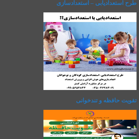
طرح استعدادیابی – استعدادسازی
تقویت حافظه و تندخوانی