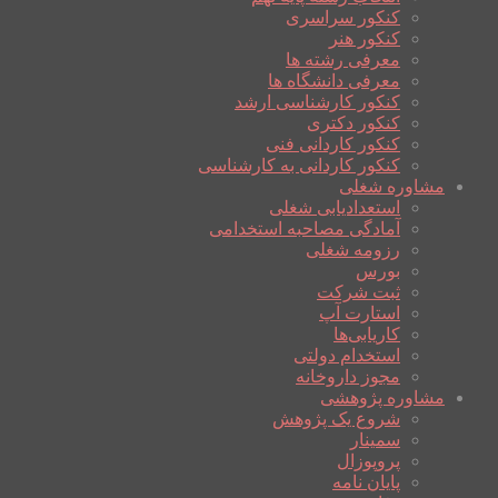
کنکور سراسری
کنکور هنر
معرفی رشته ها
معرفی دانشگاه ها
کنکور کارشناسی ارشد
کنکور دکتری
کنکور کاردانی فنی
کنکور کاردانی به کارشناسی
مشاوره شغلی
استعدادیابی شغلی
آمادگی مصاحبه استخدامی
رزومه شغلی
بورس
ثبت شرکت
استارت آپ
کاریابی‌ها
استخدام دولتی
مجوز داروخانه
مشاوره پژوهشی
شروع یک پژوهش
سمینار
پروپوزال
پایان نامه