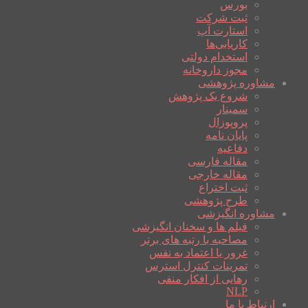
بورس
ثبت شرکت
استارت آپ
کاریابی‌ها
استخدام دولتی
مجوز داروخانه
مشاوره پژوهشی
شروع یک پژوهش
سمینار
پروپوزال
پایان نامه
دفاعیه
مقاله فارسی
مقاله خارجی
ثبت اختراع
طرح پژوهشی
مشاوره انگیزشی
فیلم ها و سخنان انگیزشی
مصاحبه با رتبه های برتر
غرور یا اعتماد به نفس
تمرینات کنترل استرس
رهایی از افکار منفی
NLP
ارتباط با ما