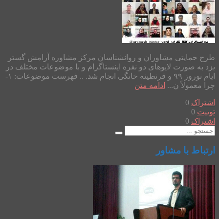
طرح حمایتی مشاوران و روانشناسان مرکز مشاوره آرامش گستر
یزد به صورت لایوهای دو نفره اینستاگرام و با موضوعات مختلف در
ایام نوروز ۹۹ و قرنطینه خانگی انجام شد. .. فهرست موضوعات: ۱-
چرا معمولاً ن...
ادامه متن
اشتراک
0
توییت
0
اشتراک
0
ارتباط با مشاور