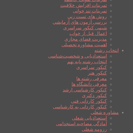
تمرینات افزایش خلاقیت
تمرینات تند خوانی
روش های تست زنی
بررسی آزمون های آزمایشی
شیمی کنکور سراسری
اعمال قبل از خواب
مدیریت فضای مجازی
اهمیت مشاوره تحصیلی
انتخاب رشته
استعدادیابی و شخصیت‌شناسی
انتخاب رشته پایه نهم
کنکور سراسری
کنکور هنر
معرفی رشته ها
معرفی دانشگاه ها
کنکور کارشناسی ارشد
کنکور دکتری
کنکور کاردانی فنی
کنکور کاردانی به کارشناسی
مشاوره شغلی
استعدادیابی شغلی
آمادگی مصاحبه استخدامی
رزومه شغلی