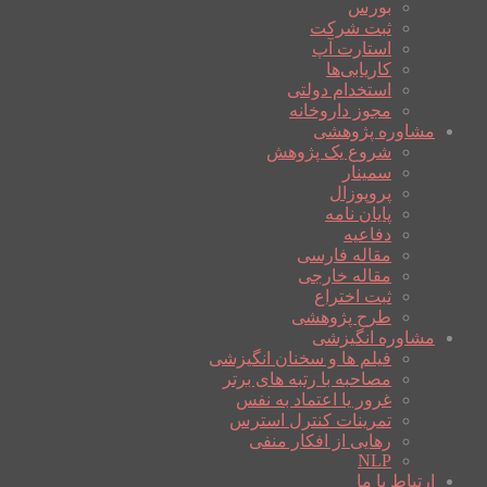
بورس
ثبت شرکت
استارت آپ
کاریابی‌ها
استخدام دولتی
مجوز داروخانه
مشاوره پژوهشی
شروع یک پژوهش
سمینار
پروپوزال
پایان نامه
دفاعیه
مقاله فارسی
مقاله خارجی
ثبت اختراع
طرح پژوهشی
مشاوره انگیزشی
فیلم ها و سخنان انگیزشی
مصاحبه با رتبه های برتر
غرور یا اعتماد به نفس
تمرینات کنترل استرس
رهایی از افکار منفی
NLP
ارتباط با ما