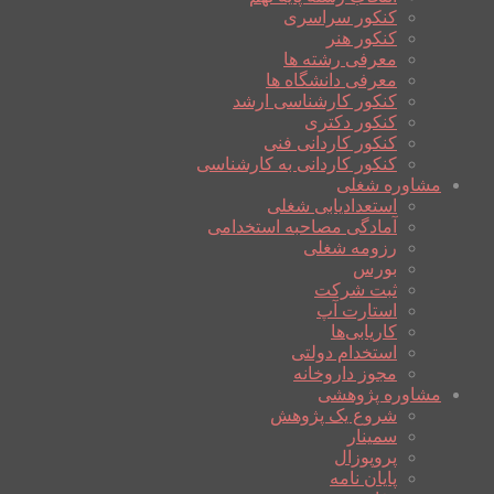
کنکور سراسری
کنکور هنر
معرفی رشته ها
معرفی دانشگاه ها
کنکور کارشناسی ارشد
کنکور دکتری
کنکور کاردانی فنی
کنکور کاردانی به کارشناسی
مشاوره شغلی
استعدادیابی شغلی
آمادگی مصاحبه استخدامی
رزومه شغلی
بورس
ثبت شرکت
استارت آپ
کاریابی‌ها
استخدام دولتی
مجوز داروخانه
مشاوره پژوهشی
شروع یک پژوهش
سمینار
پروپوزال
پایان نامه