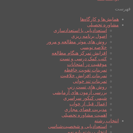
فهرست
همایش‌ها و کارگاه‌ها
مشاوره تحصیلی
استعدادیابی یا استعدادسازی
اصول برنامه ریزی
روش های موثر مطالعه و مرور
خلاصه نویسی
افزایش تمرکز هنگام مطالعه
کتب کمک درسی و تست
موفقیت در امتحانات
تمرینات تقویت حافظه
تمرینات افزایش خلاقیت
تمرینات تند خوانی
روش های تست زنی
بررسی آزمون های آزمایشی
شیمی کنکور سراسری
اعمال قبل از خواب
مدیریت فضای مجازی
اهمیت مشاوره تحصیلی
انتخاب رشته
استعدادیابی و شخصیت‌شناسی
انتخاب رشته پایه نهم