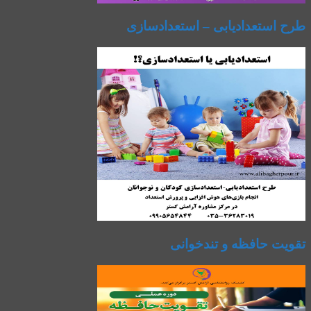
طرح استعدادیابی – استعدادسازی
تقویت حافظه و تندخوانی