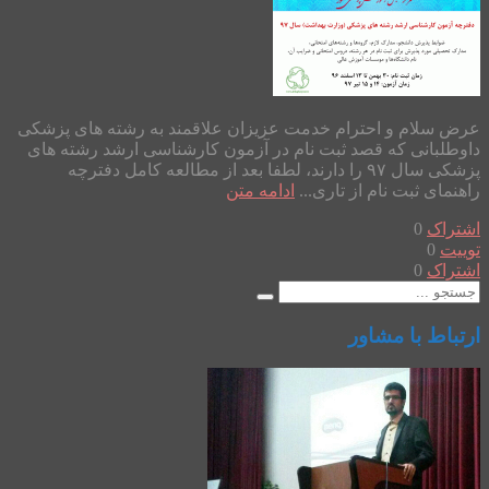
عرض سلام و احترام خدمت عزیزان علاقمند به رشته های پزشکی
داوطلبانی که قصد ثبت نام در آزمون کارشناسی ارشد رشته های
پزشکی سال ۹۷ را دارند، لطفا بعد از مطالعه کامل دفترچه
راهنمای ثبت نام از تاری...
ادامه متن
اشتراک
0
توییت
0
اشتراک
0
ارتباط با مشاور