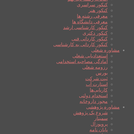
کنکور سراسری
کنکور هنر
معرفی رشته ها
معرفی دانشگاه ها
کنکور کارشناسی ارشد
کنکور دکتری
کنکور کاردانی فنی
کنکور کاردانی به کارشناسی
مشاوره شغلی
استعدادیابی شغلی
آمادگی مصاحبه استخدامی
رزومه شغلی
بورس
ثبت شرکت
استارت آپ
کاریابی‌ها
استخدام دولتی
مجوز داروخانه
مشاوره پژوهشی
شروع یک پژوهش
سمینار
پروپوزال
پایان نامه