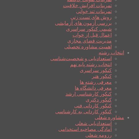
تمرینات افزایش خلاقیت
تمرینات تند خوانی
روش های تست زنی
بررسی آزمون های آزمایشی
شیمی کنکور سراسری
اعمال قبل از خواب
مدیریت فضای مجازی
اهمیت مشاوره تحصیلی
انتخاب رشته
استعدادیابی و شخصیت‌شناسی
انتخاب رشته پایه نهم
کنکور سراسری
کنکور هنر
معرفی رشته ها
معرفی دانشگاه ها
کنکور کارشناسی ارشد
کنکور دکتری
کنکور کاردانی فنی
کنکور کاردانی به کارشناسی
مشاوره شغلی
استعدادیابی شغلی
آمادگی مصاحبه استخدامی
رزومه شغلی