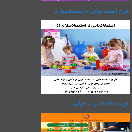
طرح استعدادیابی – استعدادسازی
تقویت حافظه و تندخوانی