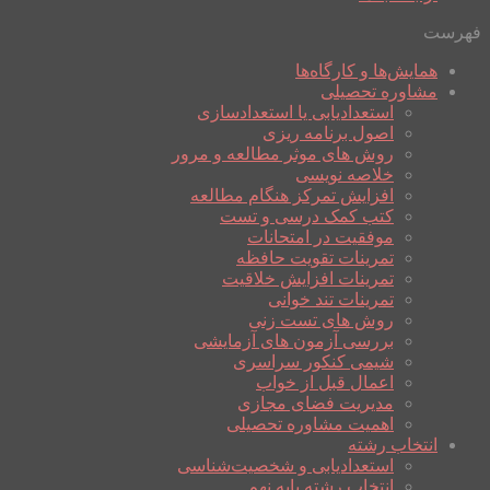
فهرست
همایش‌ها و کارگاه‌ها
مشاوره تحصیلی
استعدادیابی یا استعدادسازی
اصول برنامه ریزی
روش های موثر مطالعه و مرور
خلاصه نویسی
افزایش تمرکز هنگام مطالعه
کتب کمک درسی و تست
موفقیت در امتحانات
تمرینات تقویت حافظه
تمرینات افزایش خلاقیت
تمرینات تند خوانی
روش های تست زنی
بررسی آزمون های آزمایشی
شیمی کنکور سراسری
اعمال قبل از خواب
مدیریت فضای مجازی
اهمیت مشاوره تحصیلی
انتخاب رشته
استعدادیابی و شخصیت‌شناسی
انتخاب رشته پایه نهم