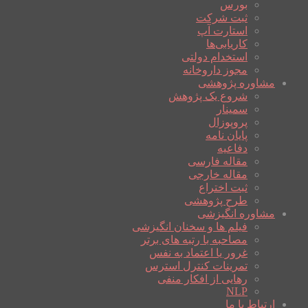
بورس
ثبت شرکت
استارت آپ
کاریابی‌ها
استخدام دولتی
مجوز داروخانه
مشاوره پژوهشی
شروع یک پژوهش
سمینار
پروپوزال
پایان نامه
دفاعیه
مقاله فارسی
مقاله خارجی
ثبت اختراع
طرح پژوهشی
مشاوره انگیزشی
فیلم ها و سخنان انگیزشی
مصاحبه با رتبه های برتر
غرور یا اعتماد به نفس
تمرینات کنترل استرس
رهایی از افکار منفی
NLP
ارتباط با ما