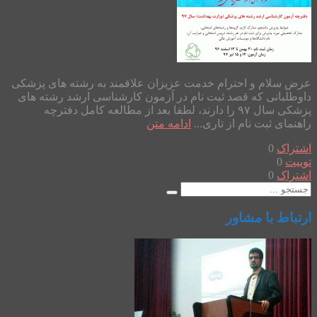
عرض سلام و احترام خدمت عزیزان علاقمند به رشته های پزشکی
داوطلبانی که قصد ثبت نام در آزمون کارشناسی ارشد رشته های
پزشکی سال ۹۷ را دارند، لطفا بعد از مطالعه کامل دفترچه
راهنمای ثبت نام از تاری...
ادامه متن
اشتراک
0
توییت
0
اشتراک
0
ارتباط با مشاور