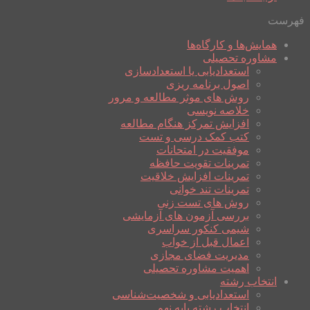
فهرست
همایش‌ها و کارگاه‌ها
مشاوره تحصیلی
استعدادیابی یا استعدادسازی
اصول برنامه ریزی
روش های موثر مطالعه و مرور
خلاصه نویسی
افزایش تمرکز هنگام مطالعه
کتب کمک درسی و تست
موفقیت در امتحانات
تمرینات تقویت حافظه
تمرینات افزایش خلاقیت
تمرینات تند خوانی
روش های تست زنی
بررسی آزمون های آزمایشی
شیمی کنکور سراسری
اعمال قبل از خواب
مدیریت فضای مجازی
اهمیت مشاوره تحصیلی
انتخاب رشته
استعدادیابی و شخصیت‌شناسی
انتخاب رشته پایه نهم