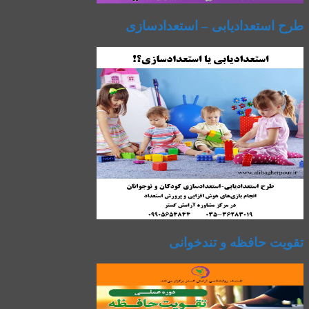
طرح استعدادیابی – استعدادسازی
تقویت حافظه و تندخوانی