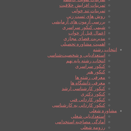
تمرینات افزایش خلاقیت
تمرینات تند خوانی
روش های تست زنی
بررسی آزمون های آزمایشی
شیمی کنکور سراسری
اعمال قبل از خواب
مدیریت فضای مجازی
اهمیت مشاوره تحصیلی
انتخاب رشته
استعدادیابی و شخصیت‌شناسی
انتخاب رشته پایه نهم
کنکور سراسری
کنکور هنر
معرفی رشته ها
معرفی دانشگاه ها
کنکور کارشناسی ارشد
کنکور دکتری
کنکور کاردانی فنی
کنکور کاردانی به کارشناسی
مشاوره شغلی
استعدادیابی شغلی
آمادگی مصاحبه استخدامی
رزومه شغلی