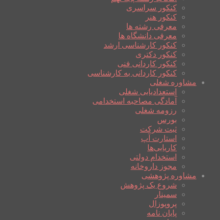
کنکور سراسری
کنکور هنر
معرفی رشته ها
معرفی دانشگاه ها
کنکور کارشناسی ارشد
کنکور دکتری
کنکور کاردانی فنی
کنکور کاردانی به کارشناسی
مشاوره شغلی
استعدادیابی شغلی
آمادگی مصاحبه استخدامی
رزومه شغلی
بورس
ثبت شرکت
استارت آپ
کاریابی‌ها
استخدام دولتی
مجوز داروخانه
مشاوره پژوهشی
شروع یک پژوهش
سمینار
پروپوزال
پایان نامه