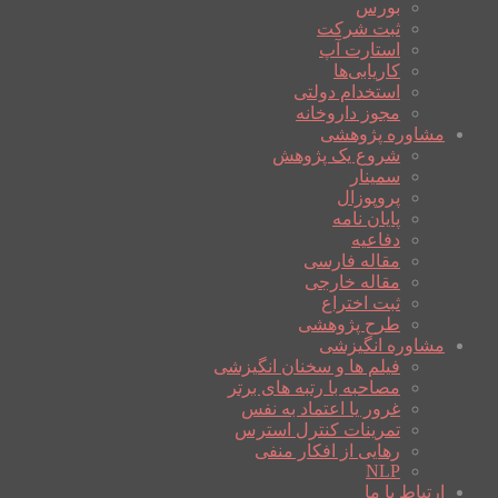
بورس
ثبت شرکت
استارت آپ
کاریابی‌ها
استخدام دولتی
مجوز داروخانه
مشاوره پژوهشی
شروع یک پژوهش
سمینار
پروپوزال
پایان نامه
دفاعیه
مقاله فارسی
مقاله خارجی
ثبت اختراع
طرح پژوهشی
مشاوره انگیزشی
فیلم ها و سخنان انگیزشی
مصاحبه با رتبه های برتر
غرور یا اعتماد به نفس
تمرینات کنترل استرس
رهایی از افکار منفی
NLP
ارتباط با ما