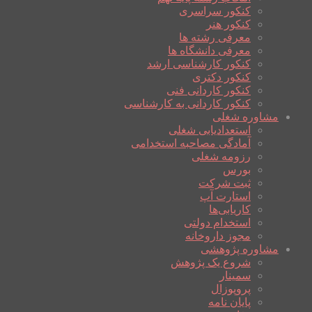
کنکور سراسری
کنکور هنر
معرفی رشته ها
معرفی دانشگاه ها
کنکور کارشناسی ارشد
کنکور دکتری
کنکور کاردانی فنی
کنکور کاردانی به کارشناسی
مشاوره شغلی
استعدادیابی شغلی
آمادگی مصاحبه استخدامی
رزومه شغلی
بورس
ثبت شرکت
استارت آپ
کاریابی‌ها
استخدام دولتی
مجوز داروخانه
مشاوره پژوهشی
شروع یک پژوهش
سمینار
پروپوزال
پایان نامه