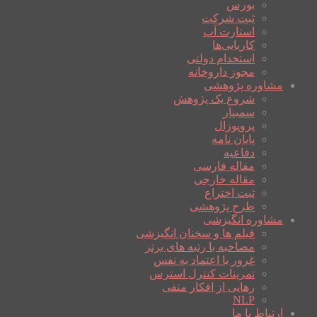
بورس
ثبت شرکت
استارت آپ
کاریابی‌ها
استخدام دولتی
مجوز داروخانه
مشاوره پژوهشی
شروع یک پژوهش
سمینار
پروپوزال
پایان نامه
دفاعیه
مقاله فارسی
مقاله خارجی
ثبت اختراع
طرح پژوهشی
مشاوره انگیزشی
فیلم ها و سخنان انگیزشی
مصاحبه با رتبه های برتر
غرور یا اعتماد به نفس
تمرینات کنترل استرس
رهایی از افکار منفی
NLP
ارتباط با ما