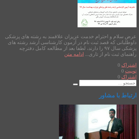
عرض سلام و احترام خدمت عزیزان علاقمند به رشته های پزشکی
داوطلبانی که قصد ثبت نام در آزمون کارشناسی ارشد رشته های
پزشکی سال ۹۷ را دارند، لطفا بعد از مطالعه کامل دفترچه
راهنمای ثبت نام از تاری...
ادامه متن
اشتراک
0
توییت
0
اشتراک
0
ارتباط با مشاور