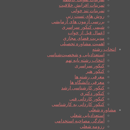
تمرینات افزایش خلاقیت
تمرینات تند خوانی
روش های تست زنی
بررسی آزمون های آزمایشی
شیمی کنکور سراسری
اعمال قبل از خواب
مدیریت فضای مجازی
اهمیت مشاوره تحصیلی
انتخاب رشته
استعدادیابی و شخصیت‌شناسی
انتخاب رشته پایه نهم
کنکور سراسری
کنکور هنر
معرفی رشته ها
معرفی دانشگاه ها
کنکور کارشناسی ارشد
کنکور دکتری
کنکور کاردانی فنی
کنکور کاردانی به کارشناسی
مشاوره شغلی
استعدادیابی شغلی
آمادگی مصاحبه استخدامی
رزومه شغلی