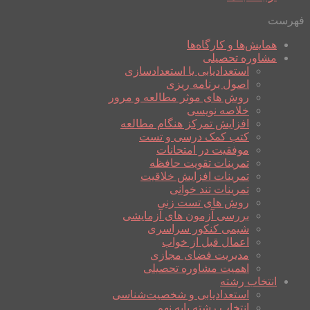
فهرست
همایش‌ها و کارگاه‌ها
مشاوره تحصیلی
استعدادیابی یا استعدادسازی
اصول برنامه ریزی
روش های موثر مطالعه و مرور
خلاصه نویسی
افزایش تمرکز هنگام مطالعه
کتب کمک درسی و تست
موفقیت در امتحانات
تمرینات تقویت حافظه
تمرینات افزایش خلاقیت
تمرینات تند خوانی
روش های تست زنی
بررسی آزمون های آزمایشی
شیمی کنکور سراسری
اعمال قبل از خواب
مدیریت فضای مجازی
اهمیت مشاوره تحصیلی
انتخاب رشته
استعدادیابی و شخصیت‌شناسی
انتخاب رشته پایه نهم