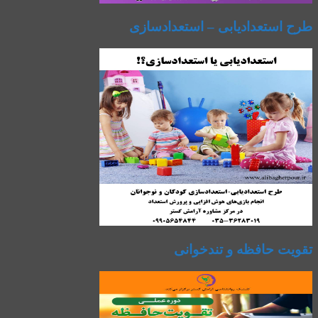
طرح استعدادیابی – استعدادسازی
تقویت حافظه و تندخوانی