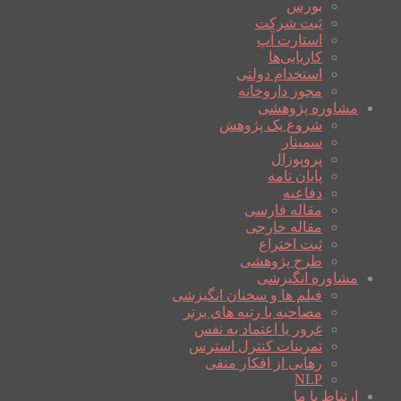
بورس
ثبت شرکت
استارت آپ
کاریابی‌ها
استخدام دولتی
مجوز داروخانه
مشاوره پژوهشی
شروع یک پژوهش
سمینار
پروپوزال
پایان نامه
دفاعیه
مقاله فارسی
مقاله خارجی
ثبت اختراع
طرح پژوهشی
مشاوره انگیزشی
فیلم ها و سخنان انگیزشی
مصاحبه با رتبه های برتر
غرور یا اعتماد به نفس
تمرینات کنترل استرس
رهایی از افکار منفی
NLP
ارتباط با ما