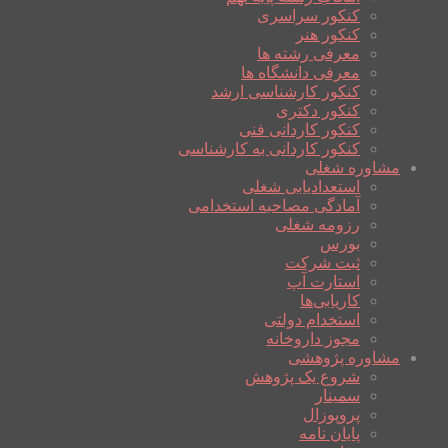
کنکور سراسری
کنکور هنر
معرفی رشته ها
معرفی دانشگاه ها
کنکور کارشناسی ارشد
کنکور دکتری
کنکور کاردانی فنی
کنکور کاردانی به کارشناسی
مشاوره شغلی
استعدادیابی شغلی
آمادگی مصاحبه استخدامی
رزومه شغلی
بورس
ثبت شرکت
استارت آپ
کاریابی‌ها
استخدام دولتی
مجوز داروخانه
مشاوره پژوهشی
شروع یک پژوهش
سمینار
پروپوزال
پایان نامه