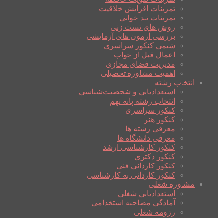
تمرینات افزایش خلاقیت
تمرینات تند خوانی
روش های تست زنی
بررسی آزمون های آزمایشی
شیمی کنکور سراسری
اعمال قبل از خواب
مدیریت فضای مجازی
اهمیت مشاوره تحصیلی
انتخاب رشته
استعدادیابی و شخصیت‌شناسی
انتخاب رشته پایه نهم
کنکور سراسری
کنکور هنر
معرفی رشته ها
معرفی دانشگاه ها
کنکور کارشناسی ارشد
کنکور دکتری
کنکور کاردانی فنی
کنکور کاردانی به کارشناسی
مشاوره شغلی
استعدادیابی شغلی
آمادگی مصاحبه استخدامی
رزومه شغلی