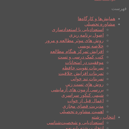
فهرست
همایش‌ها و کارگاه‌ها
مشاوره تحصیلی
استعدادیابی یا استعدادسازی
اصول برنامه ریزی
روش های موثر مطالعه و مرور
خلاصه نویسی
افزایش تمرکز هنگام مطالعه
کتب کمک درسی و تست
موفقیت در امتحانات
تمرینات تقویت حافظه
تمرینات افزایش خلاقیت
تمرینات تند خوانی
روش های تست زنی
بررسی آزمون های آزمایشی
شیمی کنکور سراسری
اعمال قبل از خواب
مدیریت فضای مجازی
اهمیت مشاوره تحصیلی
انتخاب رشته
استعدادیابی و شخصیت‌شناسی
انتخاب رشته پایه نهم