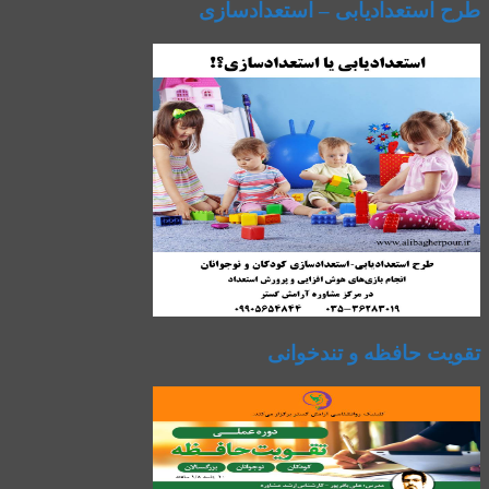
طرح استعدادیابی – استعدادسازی
تقویت حافظه و تندخوانی