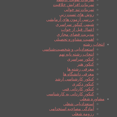
تمرینات افزایش خلاقیت
تمرینات تند خوانی
روش های تست زنی
بررسی آزمون های آزمایشی
شیمی کنکور سراسری
اعمال قبل از خواب
مدیریت فضای مجازی
اهمیت مشاوره تحصیلی
انتخاب رشته
استعدادیابی و شخصیت‌شناسی
انتخاب رشته پایه نهم
کنکور سراسری
کنکور هنر
معرفی رشته ها
معرفی دانشگاه ها
کنکور کارشناسی ارشد
کنکور دکتری
کنکور کاردانی فنی
کنکور کاردانی به کارشناسی
مشاوره شغلی
استعدادیابی شغلی
آمادگی مصاحبه استخدامی
رزومه شغلی