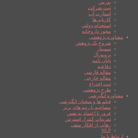
بورس
ثبت شرکت
استارت آپ
کاریابی‌ها
استخدام دولتی
مجوز داروخانه
مشاوره پژوهشی
شروع یک پژوهش
سمینار
پروپوزال
پایان نامه
دفاعیه
مقاله فارسی
مقاله خارجی
ثبت اختراع
طرح پژوهشی
مشاوره انگیزشی
فیلم ها و سخنان انگیزشی
مصاحبه با رتبه های برتر
غرور یا اعتماد به نفس
تمرینات کنترل استرس
رهایی از افکار منفی
NLP
ارتباط با ما