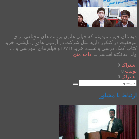
دوستان خوبم میدونم که خیلی هاتون برنامه های مختلفی برای
موفقیت در کنکور دارید مثل شرکت در آزمون های آزمایشی، خرید
کتاب کمک درسی و تست، خرید DVD و فیلم های آموزشی و …
ولی یه نکته اساسی...
ادامه متن
اشتراک
0
توییت
0
اشتراک
0
ارتباط با مشاور