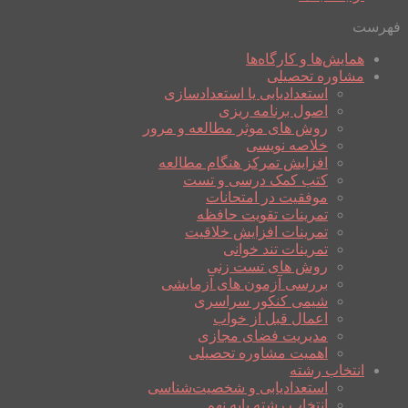
فهرست
همایش‌ها و کارگاه‌ها
مشاوره تحصیلی
استعدادیابی یا استعدادسازی
اصول برنامه ریزی
روش های موثر مطالعه و مرور
خلاصه نویسی
افزایش تمرکز هنگام مطالعه
کتب کمک درسی و تست
موفقیت در امتحانات
تمرینات تقویت حافظه
تمرینات افزایش خلاقیت
تمرینات تند خوانی
روش های تست زنی
بررسی آزمون های آزمایشی
شیمی کنکور سراسری
اعمال قبل از خواب
مدیریت فضای مجازی
اهمیت مشاوره تحصیلی
انتخاب رشته
استعدادیابی و شخصیت‌شناسی
انتخاب رشته پایه نهم