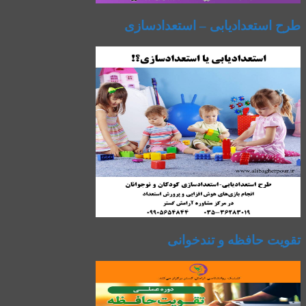
طرح استعدادیابی – استعدادسازی
تقویت حافظه و تندخوانی