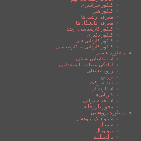
کنکور سراسری
کنکور هنر
معرفی رشته ها
معرفی دانشگاه ها
کنکور کارشناسی ارشد
کنکور دکتری
کنکور کاردانی فنی
کنکور کاردانی به کارشناسی
مشاوره شغلی
استعدادیابی شغلی
آمادگی مصاحبه استخدامی
رزومه شغلی
بورس
ثبت شرکت
استارت آپ
کاریابی‌ها
استخدام دولتی
مجوز داروخانه
مشاوره پژوهشی
شروع یک پژوهش
سمینار
پروپوزال
پایان نامه