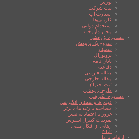
بورس
ثبت شرکت
استارت آپ
کاریابی‌ها
استخدام دولتی
مجوز داروخانه
مشاوره پژوهشی
شروع یک پژوهش
سمینار
پروپوزال
پایان نامه
دفاعیه
مقاله فارسی
مقاله خارجی
ثبت اختراع
طرح پژوهشی
مشاوره انگیزشی
فیلم ها و سخنان انگیزشی
مصاحبه با رتبه های برتر
غرور یا اعتماد به نفس
تمرینات کنترل استرس
رهایی از افکار منفی
NLP
ارتباط با ما