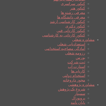
کنکور سراسری
کنکور هنر
معرفی رشته ها
معرفی دانشگاه ها
کنکور کارشناسی ارشد
کنکور دکتری
کنکور کاردانی فنی
کنکور کاردانی به کارشناسی
مشاوره شغلی
استعدادیابی شغلی
آمادگی مصاحبه استخدامی
رزومه شغلی
بورس
ثبت شرکت
استارت آپ
کاریابی‌ها
استخدام دولتی
مجوز داروخانه
مشاوره پژوهشی
شروع یک پژوهش
سمینار
پروپوزال
پایان نامه