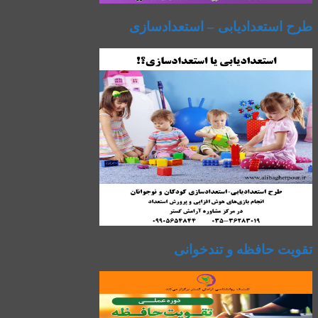
طرح استعدادیابی – استعدادسازی
تقویت حافظه و تندخوانی