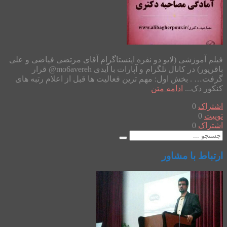
فیلم آموزشی (لایو دو نفره اینستاگرام آقای مرتضی فیاضی و علی
باقرپور) در کانال تلگرام و آپارات با آیدی mo6avereh@ قرار
گرفت… . بخش اول: مهم ترین فعالیت ها قبل از اعلام رتبه های
کنکور دک...
ادامه متن
اشتراک
0
توییت
0
اشتراک
0
ارتباط با مشاور