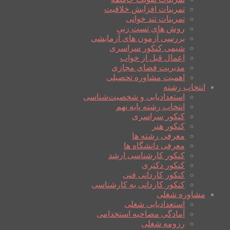
تمرینات افزایش خلاقیت
تمرینات تند خوانی
روش های تست زنی
بررسی آزمون های آزمایشی
شیمی کنکور سراسری
اعمال قبل از خواب
مدیریت فضای مجازی
اهمیت مشاوره تحصیلی
انتخاب رشته
استعدادیابی و شخصیت‌شناسی
انتخاب رشته پایه نهم
کنکور سراسری
کنکور هنر
معرفی رشته ها
معرفی دانشگاه ها
کنکور کارشناسی ارشد
کنکور دکتری
کنکور کاردانی فنی
کنکور کاردانی به کارشناسی
مشاوره شغلی
استعدادیابی شغلی
آمادگی مصاحبه استخدامی
رزومه شغلی