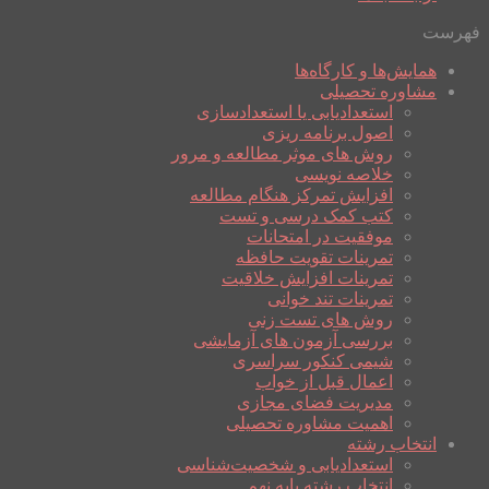
فهرست
همایش‌ها و کارگاه‌ها
مشاوره تحصیلی
استعدادیابی یا استعدادسازی
اصول برنامه ریزی
روش های موثر مطالعه و مرور
خلاصه نویسی
افزایش تمرکز هنگام مطالعه
کتب کمک درسی و تست
موفقیت در امتحانات
تمرینات تقویت حافظه
تمرینات افزایش خلاقیت
تمرینات تند خوانی
روش های تست زنی
بررسی آزمون های آزمایشی
شیمی کنکور سراسری
اعمال قبل از خواب
مدیریت فضای مجازی
اهمیت مشاوره تحصیلی
انتخاب رشته
استعدادیابی و شخصیت‌شناسی
انتخاب رشته پایه نهم