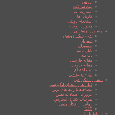
بورس
ثبت شرکت
استارت آپ
کاریابی‌ها
استخدام دولتی
مجوز داروخانه
مشاوره پژوهشی
شروع یک پژوهش
سمینار
پروپوزال
پایان نامه
دفاعیه
مقاله فارسی
مقاله خارجی
ثبت اختراع
طرح پژوهشی
مشاوره انگیزشی
فیلم ها و سخنان انگیزشی
مصاحبه با رتبه های برتر
غرور یا اعتماد به نفس
تمرینات کنترل استرس
رهایی از افکار منفی
NLP
ارتباط با ما