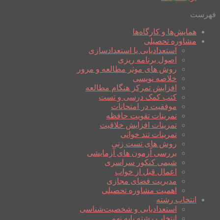
فهرست
همایش‌ها و کارگاه‌ها
مشاوره تحصیلی
استعدادیابی یا استعدادسازی
اصول برنامه ریزی
روش های موثر مطالعه و مرور
خلاصه نویسی
افزایش تمرکز هنگام مطالعه
کتب کمک درسی و تست
موفقیت در امتحانات
تمرینات تقویت حافظه
تمرینات افزایش خلاقیت
تمرینات تند خوانی
روش های تست زنی
بررسی آزمون های آزمایشی
شیمی کنکور سراسری
اعمال قبل از خواب
مدیریت فضای مجازی
اهمیت مشاوره تحصیلی
انتخاب رشته
استعدادیابی و شخصیت‌شناسی
انتخاب رشته پایه نهم