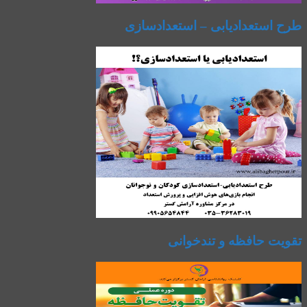
طرح استعدادیابی – استعدادسازی
تقویت حافظه و تندخوانی