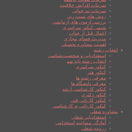
تمرینات افزایش خلاقیت
تمرینات تند خوانی
روش های تست زنی
بررسی آزمون های آزمایشی
شیمی کنکور سراسری
اعمال قبل از خواب
مدیریت فضای مجازی
اهمیت مشاوره تحصیلی
انتخاب رشته
استعدادیابی و شخصیت‌شناسی
انتخاب رشته پایه نهم
کنکور سراسری
کنکور هنر
معرفی رشته ها
معرفی دانشگاه ها
کنکور کارشناسی ارشد
کنکور دکتری
کنکور کاردانی فنی
کنکور کاردانی به کارشناسی
مشاوره شغلی
استعدادیابی شغلی
آمادگی مصاحبه استخدامی
رزومه شغلی