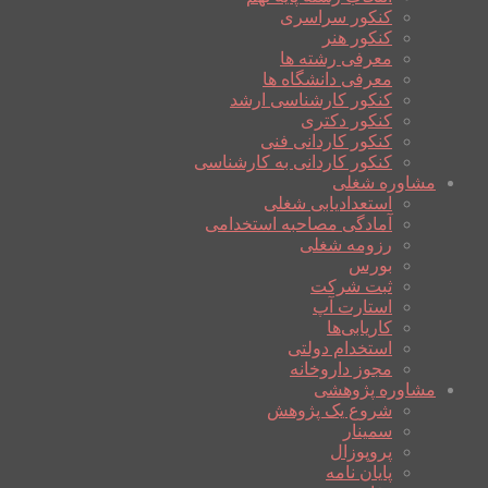
کنکور سراسری
کنکور هنر
معرفی رشته ها
معرفی دانشگاه ها
کنکور کارشناسی ارشد
کنکور دکتری
کنکور کاردانی فنی
کنکور کاردانی به کارشناسی
مشاوره شغلی
استعدادیابی شغلی
آمادگی مصاحبه استخدامی
رزومه شغلی
بورس
ثبت شرکت
استارت آپ
کاریابی‌ها
استخدام دولتی
مجوز داروخانه
مشاوره پژوهشی
شروع یک پژوهش
سمینار
پروپوزال
پایان نامه