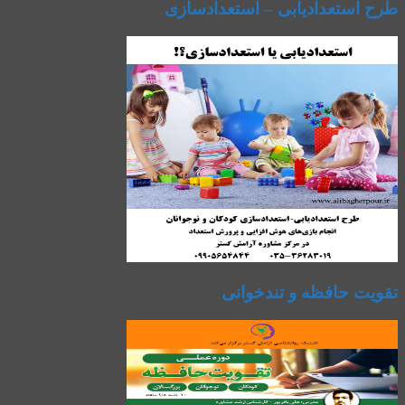
طرح استعدادیابی – استعدادسازی
تقویت حافظه و تندخوانی