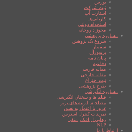
بورس
ثبت شرکت
استارت آپ
کاریابی‌ها
استخدام دولتی
مجوز داروخانه
مشاوره پژوهشی
شروع یک پژوهش
سمینار
پروپوزال
پایان نامه
دفاعیه
مقاله فارسی
مقاله خارجی
ثبت اختراع
طرح پژوهشی
مشاوره انگیزشی
فیلم ها و سخنان انگیزشی
مصاحبه با رتبه های برتر
غرور یا اعتماد به نفس
تمرینات کنترل استرس
رهایی از افکار منفی
NLP
ارتباط با ما