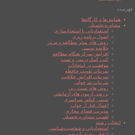
فهرست
همایش‌ها و کارگاه‌ها
مشاوره تحصیلی
استعدادیابی یا استعدادسازی
اصول برنامه ریزی
روش های موثر مطالعه و مرور
خلاصه نویسی
افزایش تمرکز هنگام مطالعه
کتب کمک درسی و تست
موفقیت در امتحانات
تمرینات تقویت حافظه
تمرینات افزایش خلاقیت
تمرینات تند خوانی
روش های تست زنی
بررسی آزمون های آزمایشی
شیمی کنکور سراسری
اعمال قبل از خواب
مدیریت فضای مجازی
اهمیت مشاوره تحصیلی
انتخاب رشته
استعدادیابی و شخصیت‌شناسی
انتخاب رشته پایه نهم