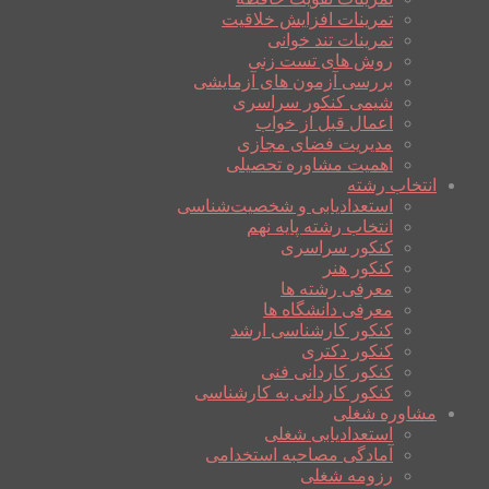
تمرینات افزایش خلاقیت
تمرینات تند خوانی
روش های تست زنی
بررسی آزمون های آزمایشی
شیمی کنکور سراسری
اعمال قبل از خواب
مدیریت فضای مجازی
اهمیت مشاوره تحصیلی
انتخاب رشته
استعدادیابی و شخصیت‌شناسی
انتخاب رشته پایه نهم
کنکور سراسری
کنکور هنر
معرفی رشته ها
معرفی دانشگاه ها
کنکور کارشناسی ارشد
کنکور دکتری
کنکور کاردانی فنی
کنکور کاردانی به کارشناسی
مشاوره شغلی
استعدادیابی شغلی
آمادگی مصاحبه استخدامی
رزومه شغلی