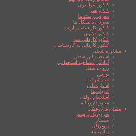
کنکور سراسری
کنکور هنر
معرفی رشته ها
معرفی دانشگاه ها
کنکور کارشناسی ارشد
کنکور دکتری
کنکور کاردانی فنی
کنکور کاردانی به کارشناسی
مشاوره شغلی
استعدادیابی شغلی
آمادگی مصاحبه استخدامی
رزومه شغلی
بورس
ثبت شرکت
استارت آپ
کاریابی‌ها
استخدام دولتی
مجوز داروخانه
مشاوره پژوهشی
شروع یک پژوهش
سمینار
پروپوزال
پایان نامه