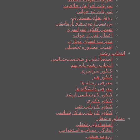
تمرینات افزایش خلاقیت
تمرینات تند خوانی
روش های تست زنی
بررسی آزمون های آزمایشی
شیمی کنکور سراسری
اعمال قبل از خواب
مدیریت فضای مجازی
اهمیت مشاوره تحصیلی
انتخاب رشته
استعدادیابی و شخصیت‌شناسی
انتخاب رشته پایه نهم
کنکور سراسری
کنکور هنر
معرفی رشته ها
معرفی دانشگاه ها
کنکور کارشناسی ارشد
کنکور دکتری
کنکور کاردانی فنی
کنکور کاردانی به کارشناسی
مشاوره شغلی
استعدادیابی شغلی
آمادگی مصاحبه استخدامی
رزومه شغلی