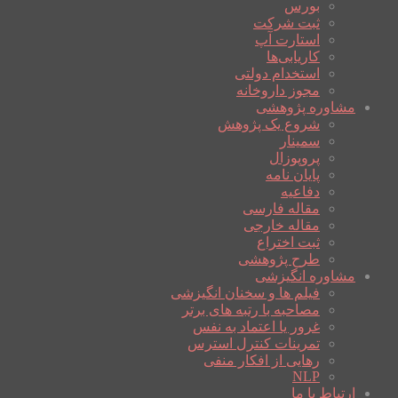
بورس
ثبت شرکت
استارت آپ
کاریابی‌ها
استخدام دولتی
مجوز داروخانه
مشاوره پژوهشی
شروع یک پژوهش
سمینار
پروپوزال
پایان نامه
دفاعیه
مقاله فارسی
مقاله خارجی
ثبت اختراع
طرح پژوهشی
مشاوره انگیزشی
فیلم ها و سخنان انگیزشی
مصاحبه با رتبه های برتر
غرور یا اعتماد به نفس
تمرینات کنترل استرس
رهایی از افکار منفی
NLP
ارتباط با ما