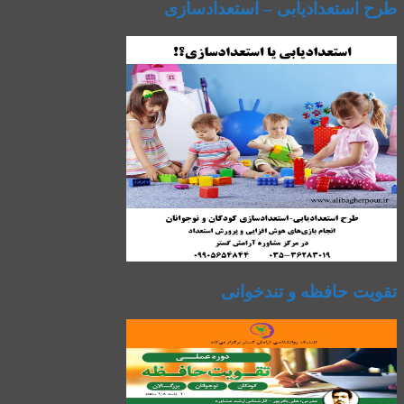
طرح استعدادیابی – استعدادسازی
تقویت حافظه و تندخوانی