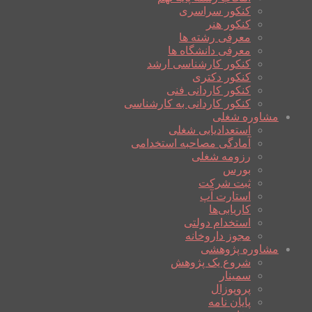
کنکور سراسری
کنکور هنر
معرفی رشته ها
معرفی دانشگاه ها
کنکور کارشناسی ارشد
کنکور دکتری
کنکور کاردانی فنی
کنکور کاردانی به کارشناسی
مشاوره شغلی
استعدادیابی شغلی
آمادگی مصاحبه استخدامی
رزومه شغلی
بورس
ثبت شرکت
استارت آپ
کاریابی‌ها
استخدام دولتی
مجوز داروخانه
مشاوره پژوهشی
شروع یک پژوهش
سمینار
پروپوزال
پایان نامه