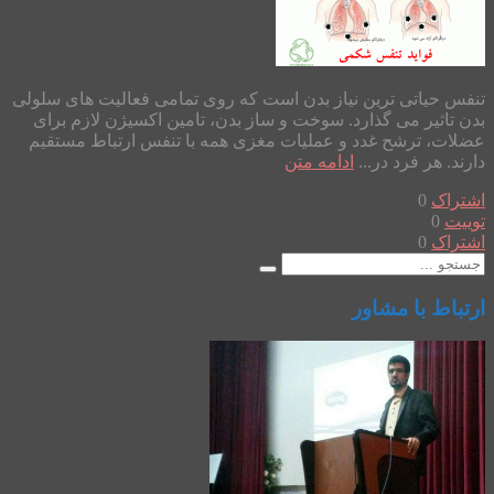
تنفس حیاتی ترین نیاز بدن است که روی تمامی فعالیت های سلولی
بدن تاثیر می گذارد. سوخت و ساز بدن، تامین اکسیژن لازم برای
عضلات، ترشح غدد و عملیات مغزی همه با تنفس ارتباط مستقیم
دارند. هر فرد در...
ادامه متن
اشتراک
0
توییت
0
اشتراک
0
ارتباط با مشاور