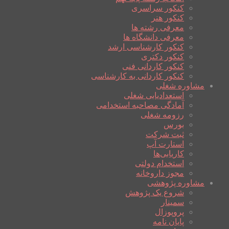
کنکور سراسری
کنکور هنر
معرفی رشته ها
معرفی دانشگاه ها
کنکور کارشناسی ارشد
کنکور دکتری
کنکور کاردانی فنی
کنکور کاردانی به کارشناسی
مشاوره شغلی
استعدادیابی شغلی
آمادگی مصاحبه استخدامی
رزومه شغلی
بورس
ثبت شرکت
استارت آپ
کاریابی‌ها
استخدام دولتی
مجوز داروخانه
مشاوره پژوهشی
شروع یک پژوهش
سمینار
پروپوزال
پایان نامه