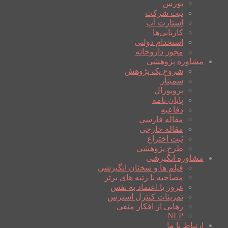
بورس
ثبت شرکت
استارت آپ
کاریابی‌ها
استخدام دولتی
مجوز داروخانه
مشاوره پژوهشی
شروع یک پژوهش
سمینار
پروپوزال
پایان نامه
دفاعیه
مقاله فارسی
مقاله خارجی
ثبت اختراع
طرح پژوهشی
مشاوره انگیزشی
فیلم ها و سخنان انگیزشی
مصاحبه با رتبه های برتر
غرور یا اعتماد به نفس
تمرینات کنترل استرس
رهایی از افکار منفی
NLP
ارتباط با ما