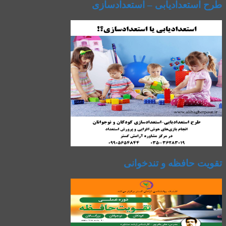
طرح استعدادیابی – استعدادسازی
تقویت حافظه و تندخوانی