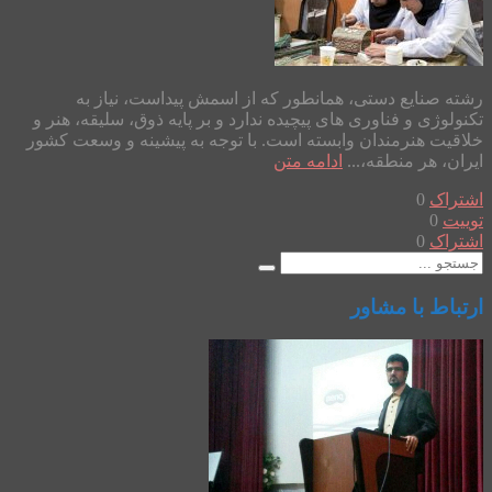
رشته صنایع دستی، همانطور که از اسمش پیداست، نیاز به
تکنولوژی و فناوری های پیچیده ندارد و بر پایه ذوق، سلیقه، هنر و
خلاقیت هنرمندان وابسته است. با توجه به پیشینه و وسعت کشور
ایران، هر منطقه،...
ادامه متن
اشتراک
0
توییت
0
اشتراک
0
ارتباط با مشاور