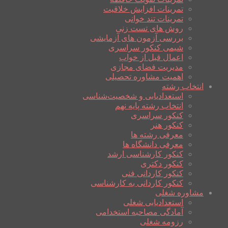
تمرینات افزایش خلاقیت
تمرینات تند خوانی
روش های تست زنی
بررسی آزمون های آزمایشی
شیمی کنکور سراسری
اعمال قبل از خواب
مدیریت فضای مجازی
اهمیت مشاوره تحصیلی
انتخاب رشته
استعدادیابی و شخصیت‌شناسی
انتخاب رشته پایه نهم
کنکور سراسری
کنکور هنر
معرفی رشته ها
معرفی دانشگاه ها
کنکور کارشناسی ارشد
کنکور دکتری
کنکور کاردانی فنی
کنکور کاردانی به کارشناسی
مشاوره شغلی
استعدادیابی شغلی
آمادگی مصاحبه استخدامی
رزومه شغلی