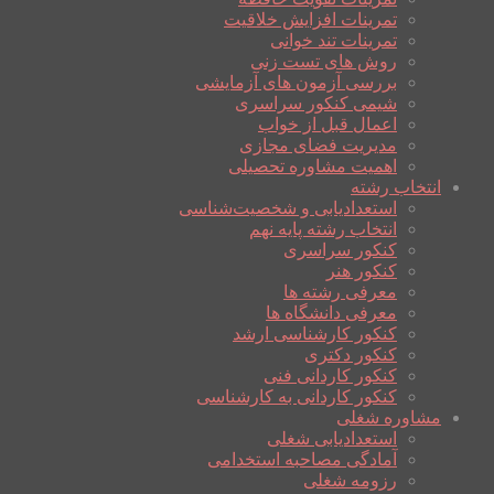
تمرینات افزایش خلاقیت
تمرینات تند خوانی
روش های تست زنی
بررسی آزمون های آزمایشی
شیمی کنکور سراسری
اعمال قبل از خواب
مدیریت فضای مجازی
اهمیت مشاوره تحصیلی
انتخاب رشته
استعدادیابی و شخصیت‌شناسی
انتخاب رشته پایه نهم
کنکور سراسری
کنکور هنر
معرفی رشته ها
معرفی دانشگاه ها
کنکور کارشناسی ارشد
کنکور دکتری
کنکور کاردانی فنی
کنکور کاردانی به کارشناسی
مشاوره شغلی
استعدادیابی شغلی
آمادگی مصاحبه استخدامی
رزومه شغلی