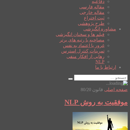
دفاعیه
مقاله فارسی
مقاله خارجی
ثبت اختراع
طرح پژوهشی
مشاوره انگیزشی
فیلم ها و سخنان انگیزشی
مصاحبه با رتبه های برتر
غرور یا اعتماد به نفس
تمرینات کنترل استرس
رهایی از افکار منفی
NLP
ارتباط با ما
صفحه اصلی
قانون 80/20
موفقیت به روش NLP