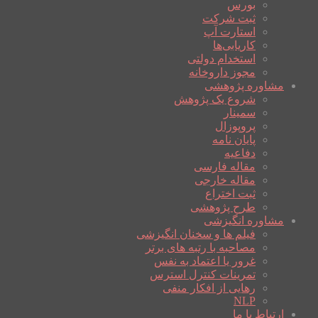
بورس
ثبت شرکت
استارت آپ
کاریابی‌ها
استخدام دولتی
مجوز داروخانه
مشاوره پژوهشی
شروع یک پژوهش
سمینار
پروپوزال
پایان نامه
دفاعیه
مقاله فارسی
مقاله خارجی
ثبت اختراع
طرح پژوهشی
مشاوره انگیزشی
فیلم ها و سخنان انگیزشی
مصاحبه با رتبه های برتر
غرور یا اعتماد به نفس
تمرینات کنترل استرس
رهایی از افکار منفی
NLP
ارتباط با ما