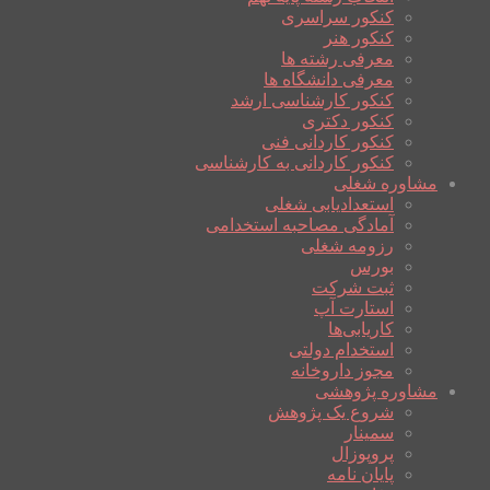
کنکور سراسری
کنکور هنر
معرفی رشته ها
معرفی دانشگاه ها
کنکور کارشناسی ارشد
کنکور دکتری
کنکور کاردانی فنی
کنکور کاردانی به کارشناسی
مشاوره شغلی
استعدادیابی شغلی
آمادگی مصاحبه استخدامی
رزومه شغلی
بورس
ثبت شرکت
استارت آپ
کاریابی‌ها
استخدام دولتی
مجوز داروخانه
مشاوره پژوهشی
شروع یک پژوهش
سمینار
پروپوزال
پایان نامه