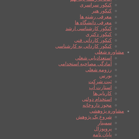
کنکور سراسری
کنکور هنر
معرفی رشته ها
معرفی دانشگاه ها
کنکور کارشناسی ارشد
کنکور دکتری
کنکور کاردانی فنی
کنکور کاردانی به کارشناسی
مشاوره شغلی
استعدادیابی شغلی
آمادگی مصاحبه استخدامی
رزومه شغلی
بورس
ثبت شرکت
استارت آپ
کاریابی‌ها
استخدام دولتی
مجوز داروخانه
مشاوره پژوهشی
شروع یک پژوهش
سمینار
پروپوزال
پایان نامه