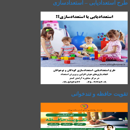
طرح استعدادیابی – استعدادسازی
تقویت حافظه و تندخوانی