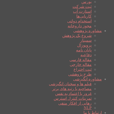
بورس
ثبت شرکت
استارت آپ
کاریابی‌ها
استخدام دولتی
مجوز داروخانه
مشاوره پژوهشی
شروع یک پژوهش
سمینار
پروپوزال
پایان نامه
دفاعیه
مقاله فارسی
مقاله خارجی
ثبت اختراع
طرح پژوهشی
مشاوره انگیزشی
فیلم ها و سخنان انگیزشی
مصاحبه با رتبه های برتر
غرور یا اعتماد به نفس
تمرینات کنترل استرس
رهایی از افکار منفی
NLP
ارتباط با ما