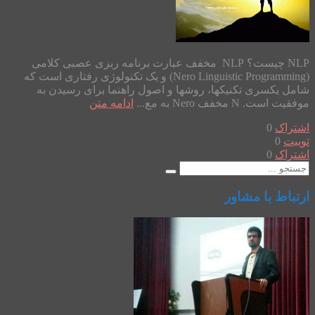
NLP چیست؟ NLP مخفف عبارت برنامه ربزی عصبی کلامی
(Nero Linguistic Programming) و یک تکنولوژی رفتاری است که
شامل یکسری تکنیکها، روشها و اصول راهنما برای رسیدن به
موفقیت است. N مخفف Nero به مع...
ادامه متن
اشتراک
0
توییت
0
اشتراک
0
ارتباط با مشاور