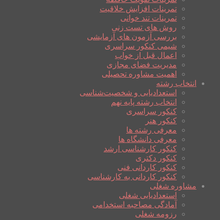
تمرینات افزایش خلاقیت
تمرینات تند خوانی
روش های تست زنی
بررسی آزمون های آزمایشی
شیمی کنکور سراسری
اعمال قبل از خواب
مدیریت فضای مجازی
اهمیت مشاوره تحصیلی
انتخاب رشته
استعدادیابی و شخصیت‌شناسی
انتخاب رشته پایه نهم
کنکور سراسری
کنکور هنر
معرفی رشته ها
معرفی دانشگاه ها
کنکور کارشناسی ارشد
کنکور دکتری
کنکور کاردانی فنی
کنکور کاردانی به کارشناسی
مشاوره شغلی
استعدادیابی شغلی
آمادگی مصاحبه استخدامی
رزومه شغلی