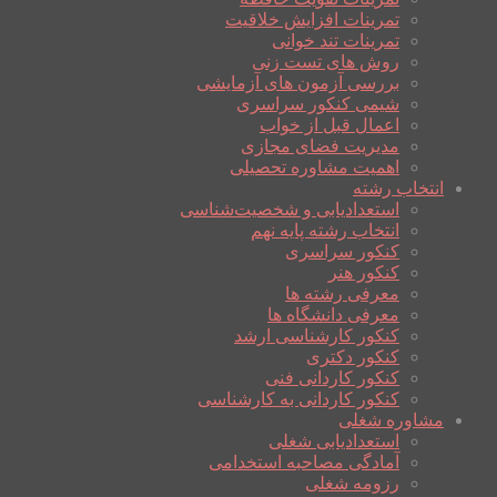
تمرینات افزایش خلاقیت
تمرینات تند خوانی
روش های تست زنی
بررسی آزمون های آزمایشی
شیمی کنکور سراسری
اعمال قبل از خواب
مدیریت فضای مجازی
اهمیت مشاوره تحصیلی
انتخاب رشته
استعدادیابی و شخصیت‌شناسی
انتخاب رشته پایه نهم
کنکور سراسری
کنکور هنر
معرفی رشته ها
معرفی دانشگاه ها
کنکور کارشناسی ارشد
کنکور دکتری
کنکور کاردانی فنی
کنکور کاردانی به کارشناسی
مشاوره شغلی
استعدادیابی شغلی
آمادگی مصاحبه استخدامی
رزومه شغلی