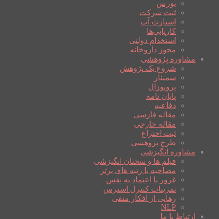
بورس
ثبت شرکت
استارت آپ
کاریابی‌ها
استخدام دولتی
مجوز داروخانه
مشاوره پژوهشی
شروع یک پژوهش
سمینار
پروپوزال
پایان نامه
دفاعیه
مقاله فارسی
مقاله خارجی
ثبت اختراع
طرح پژوهشی
مشاوره انگیزشی
فیلم ها و سخنان انگیزشی
مصاحبه با رتبه های برتر
غرور یا اعتماد به نفس
تمرینات کنترل استرس
رهایی از افکار منفی
NLP
ارتباط با ما