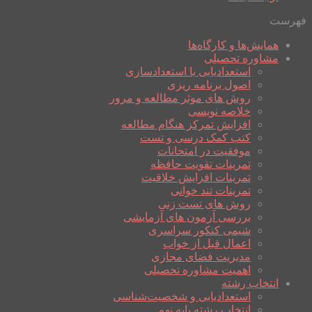
فهرست
همایش‌ها و کارگاه‌ها
مشاوره تحصیلی
استعدادیابی یا استعدادسازی
اصول برنامه ریزی
روش های موثر مطالعه و مرور
خلاصه نویسی
افزایش تمرکز هنگام مطالعه
کتب کمک درسی و تست
موفقیت در امتحانات
تمرینات تقویت حافظه
تمرینات افزایش خلاقیت
تمرینات تند خوانی
روش های تست زنی
بررسی آزمون های آزمایشی
شیمی کنکور سراسری
اعمال قبل از خواب
مدیریت فضای مجازی
اهمیت مشاوره تحصیلی
انتخاب رشته
استعدادیابی و شخصیت‌شناسی
انتخاب رشته پایه نهم