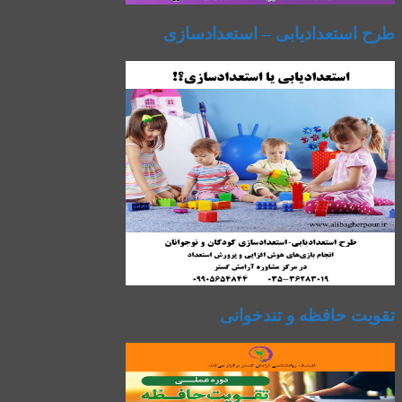
طرح استعدادیابی – استعدادسازی
تقویت حافظه و تندخوانی