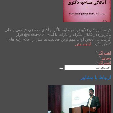
فیلم آموزشی (لایو دو نفره اینستاگرام آقای مرتضی فیاضی و علی
باقرپور) در کانال تلگرام و آپارات با آیدی mo6avereh@ قرار
گرفت… . بخش اول: مهم ترین فعالیت ها قبل از اعلام رتبه های
کنکور دک...
ادامه متن
اشتراک
0
توییت
0
اشتراک
0
ارتباط با مشاور