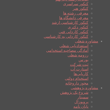
کنکور سراسری
کنکور هنر
معرفی رشته ها
معرفی دانشگاه ها
کنکور کارشناسی ارشد
کنکور دکتری
کنکور کاردانی فنی
کنکور کاردانی به کارشناسی
مشاوره شغلی
استعدادیابی شغلی
آمادگی مصاحبه استخدامی
رزومه شغلی
بورس
ثبت شرکت
استارت آپ
کاریابی‌ها
استخدام دولتی
مجوز داروخانه
مشاوره پژوهشی
شروع یک پژوهش
سمینار
پروپوزال
پایان نامه