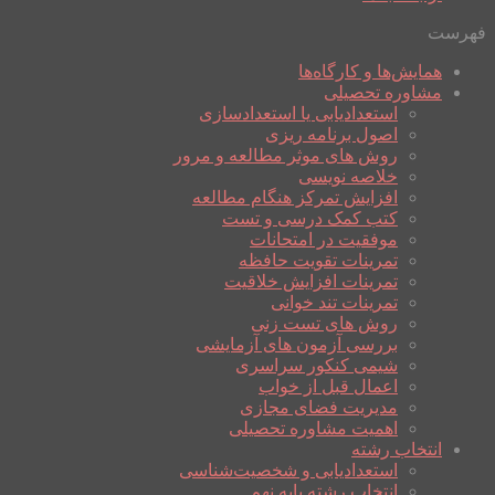
فهرست
همایش‌ها و کارگاه‌ها
مشاوره تحصیلی
استعدادیابی یا استعدادسازی
اصول برنامه ریزی
روش های موثر مطالعه و مرور
خلاصه نویسی
افزایش تمرکز هنگام مطالعه
کتب کمک درسی و تست
موفقیت در امتحانات
تمرینات تقویت حافظه
تمرینات افزایش خلاقیت
تمرینات تند خوانی
روش های تست زنی
بررسی آزمون های آزمایشی
شیمی کنکور سراسری
اعمال قبل از خواب
مدیریت فضای مجازی
اهمیت مشاوره تحصیلی
انتخاب رشته
استعدادیابی و شخصیت‌شناسی
انتخاب رشته پایه نهم