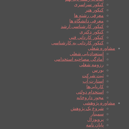
کنکور سراسری
کنکور هنر
معرفی رشته ها
معرفی دانشگاه ها
کنکور کارشناسی ارشد
کنکور دکتری
کنکور کاردانی فنی
کنکور کاردانی به کارشناسی
مشاوره شغلی
استعدادیابی شغلی
آمادگی مصاحبه استخدامی
رزومه شغلی
بورس
ثبت شرکت
استارت آپ
کاریابی‌ها
استخدام دولتی
مجوز داروخانه
مشاوره پژوهشی
شروع یک پژوهش
سمینار
پروپوزال
پایان نامه