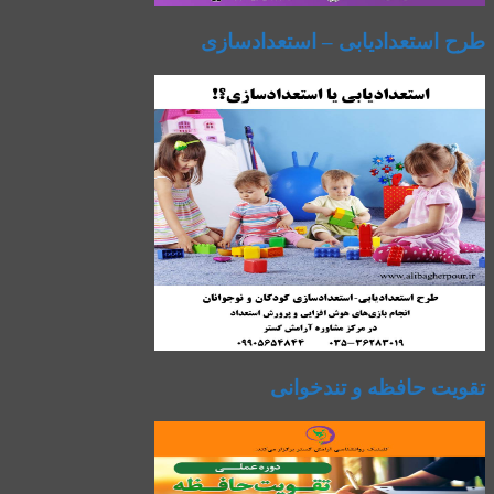
طرح استعدادیابی – استعدادسازی
تقویت حافظه و تندخوانی