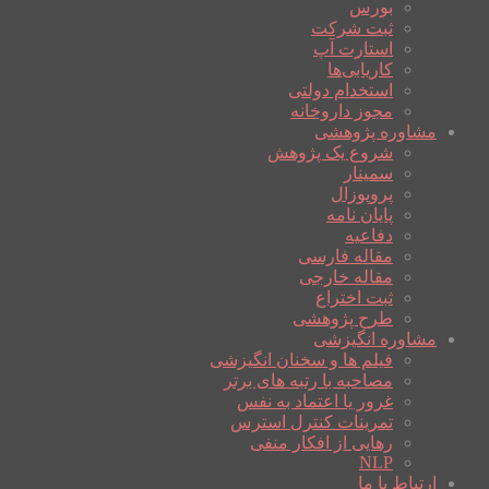
بورس
ثبت شرکت
استارت آپ
کاریابی‌ها
استخدام دولتی
مجوز داروخانه
مشاوره پژوهشی
شروع یک پژوهش
سمینار
پروپوزال
پایان نامه
دفاعیه
مقاله فارسی
مقاله خارجی
ثبت اختراع
طرح پژوهشی
مشاوره انگیزشی
فیلم ها و سخنان انگیزشی
مصاحبه با رتبه های برتر
غرور یا اعتماد به نفس
تمرینات کنترل استرس
رهایی از افکار منفی
NLP
ارتباط با ما