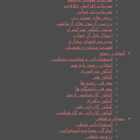
تمرینات افزایش خلاقیت
تمرینات تند خوانی
روش های تست زنی
بررسی آزمون های آزمایشی
شیمی کنکور سراسری
اعمال قبل از خواب
مدیریت فضای مجازی
اهمیت مشاوره تحصیلی
انتخاب رشته
استعدادیابی و شخصیت‌شناسی
انتخاب رشته پایه نهم
کنکور سراسری
کنکور هنر
معرفی رشته ها
معرفی دانشگاه ها
کنکور کارشناسی ارشد
کنکور دکتری
کنکور کاردانی فنی
کنکور کاردانی به کارشناسی
مشاوره شغلی
استعدادیابی شغلی
آمادگی مصاحبه استخدامی
رزومه شغلی