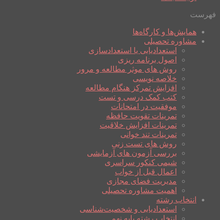
فهرست
همایش‌ها و کارگاه‌ها
مشاوره تحصیلی
استعدادیابی یا استعدادسازی
اصول برنامه ریزی
روش های موثر مطالعه و مرور
خلاصه نویسی
افزایش تمرکز هنگام مطالعه
کتب کمک درسی و تست
موفقیت در امتحانات
تمرینات تقویت حافظه
تمرینات افزایش خلاقیت
تمرینات تند خوانی
روش های تست زنی
بررسی آزمون های آزمایشی
شیمی کنکور سراسری
اعمال قبل از خواب
مدیریت فضای مجازی
اهمیت مشاوره تحصیلی
انتخاب رشته
استعدادیابی و شخصیت‌شناسی
انتخاب رشته پایه نهم