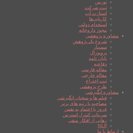
بورس
ثبت شرکت
استارت آپ
کاریابی‌ها
استخدام دولتی
مجوز داروخانه
مشاوره پژوهشی
شروع یک پژوهش
سمینار
پروپوزال
پایان نامه
دفاعیه
مقاله فارسی
مقاله خارجی
ثبت اختراع
طرح پژوهشی
مشاوره انگیزشی
فیلم ها و سخنان انگیزشی
مصاحبه با رتبه های برتر
غرور یا اعتماد به نفس
تمرینات کنترل استرس
رهایی از افکار منفی
NLP
ارتباط با ما