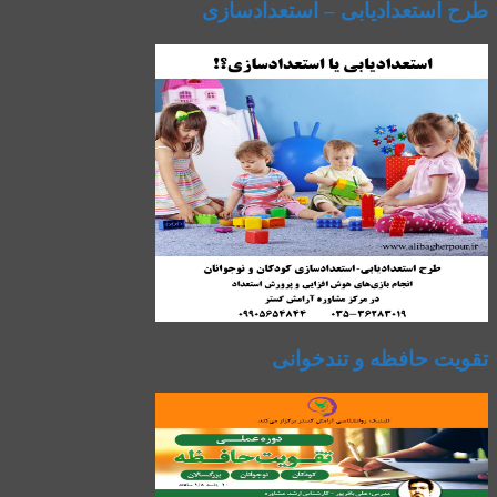
طرح استعدادیابی – استعدادسازی
تقویت حافظه و تندخوانی