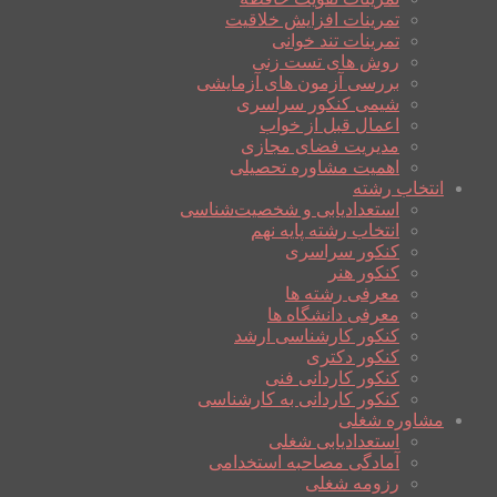
تمرینات افزایش خلاقیت
تمرینات تند خوانی
روش های تست زنی
بررسی آزمون های آزمایشی
شیمی کنکور سراسری
اعمال قبل از خواب
مدیریت فضای مجازی
اهمیت مشاوره تحصیلی
انتخاب رشته
استعدادیابی و شخصیت‌شناسی
انتخاب رشته پایه نهم
کنکور سراسری
کنکور هنر
معرفی رشته ها
معرفی دانشگاه ها
کنکور کارشناسی ارشد
کنکور دکتری
کنکور کاردانی فنی
کنکور کاردانی به کارشناسی
مشاوره شغلی
استعدادیابی شغلی
آمادگی مصاحبه استخدامی
رزومه شغلی