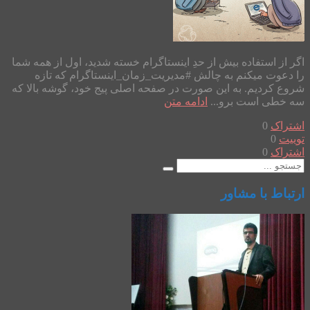
اگر از استفاده بیش از حدِ اینستاگرام خسته شدید، اول از همه شما
را دعوت میکنم به چالش #مدیریت_زمان_اینستاگرام که تازه
شروع کردیم. به این صورت در صفحه اصلی پیج خود، گوشه بالا که
سه خطی است برو...
ادامه متن
اشتراک
0
توییت
0
اشتراک
0
ارتباط با مشاور