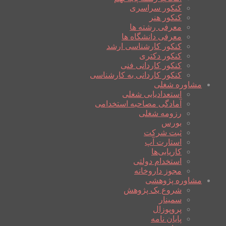
کنکور سراسری
کنکور هنر
معرفی رشته ها
معرفی دانشگاه ها
کنکور کارشناسی ارشد
کنکور دکتری
کنکور کاردانی فنی
کنکور کاردانی به کارشناسی
مشاوره شغلی
استعدادیابی شغلی
آمادگی مصاحبه استخدامی
رزومه شغلی
بورس
ثبت شرکت
استارت آپ
کاریابی‌ها
استخدام دولتی
مجوز داروخانه
مشاوره پژوهشی
شروع یک پژوهش
سمینار
پروپوزال
پایان نامه