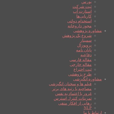
بورس
ثبت شرکت
استارت آپ
کاریابی‌ها
استخدام دولتی
مجوز داروخانه
مشاوره پژوهشی
شروع یک پژوهش
سمینار
پروپوزال
پایان نامه
دفاعیه
مقاله فارسی
مقاله خارجی
ثبت اختراع
طرح پژوهشی
مشاوره انگیزشی
فیلم ها و سخنان انگیزشی
مصاحبه با رتبه های برتر
غرور یا اعتماد به نفس
تمرینات کنترل استرس
رهایی از افکار منفی
NLP
ارتباط با ما