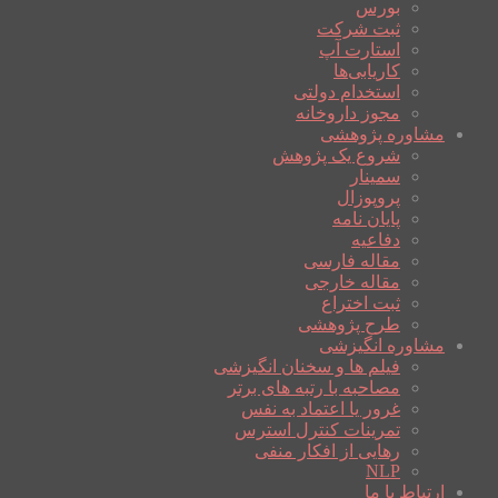
بورس
ثبت شرکت
استارت آپ
کاریابی‌ها
استخدام دولتی
مجوز داروخانه
مشاوره پژوهشی
شروع یک پژوهش
سمینار
پروپوزال
پایان نامه
دفاعیه
مقاله فارسی
مقاله خارجی
ثبت اختراع
طرح پژوهشی
مشاوره انگیزشی
فیلم ها و سخنان انگیزشی
مصاحبه با رتبه های برتر
غرور یا اعتماد به نفس
تمرینات کنترل استرس
رهایی از افکار منفی
NLP
ارتباط با ما