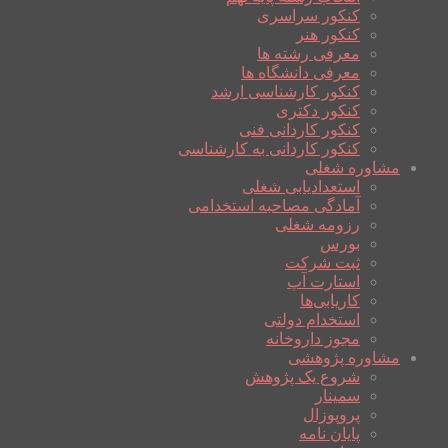
کنکور سراسری
کنکور هنر
معرفی رشته ها
معرفی دانشگاه ها
کنکور کارشناسی ارشد
کنکور دکتری
کنکور کاردانی فنی
کنکور کاردانی به کارشناسی
مشاوره شغلی
استعدادیابی شغلی
آمادگی مصاحبه استخدامی
رزومه شغلی
بورس
ثبت شرکت
استارت آپ
کاریابی‌ها
استخدام دولتی
مجوز داروخانه
مشاوره پژوهشی
شروع یک پژوهش
سمینار
پروپوزال
پایان نامه