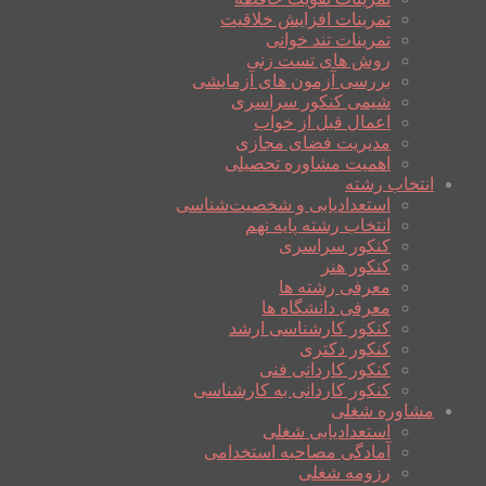
تمرینات افزایش خلاقیت
تمرینات تند خوانی
روش های تست زنی
بررسی آزمون های آزمایشی
شیمی کنکور سراسری
اعمال قبل از خواب
مدیریت فضای مجازی
اهمیت مشاوره تحصیلی
انتخاب رشته
استعدادیابی و شخصیت‌شناسی
انتخاب رشته پایه نهم
کنکور سراسری
کنکور هنر
معرفی رشته ها
معرفی دانشگاه ها
کنکور کارشناسی ارشد
کنکور دکتری
کنکور کاردانی فنی
کنکور کاردانی به کارشناسی
مشاوره شغلی
استعدادیابی شغلی
آمادگی مصاحبه استخدامی
رزومه شغلی